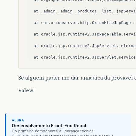
at
_admin
.
_admin__produtos__list
.
_jspServi
at
com
.
orionserver
.
http
.
OrionHttpJspPage
.
s
at
oracle
.
jsp
.
runtimev2
.
JspPageTable
.
servi
at
oracle
.
jsp
.
runtimev2
.
JspServlet
.
interna
at
oracle
.
jsp
.
runtimev2
.
JspServlet
.
service
at
javax
.
servlet
.
http
.
HttpServlet
.
service
(
Se alguem puder me dar uma dica da provavel
at
com
.
evermind
.
server
.
http
.
ServletRequest
Valew!
at
com
.
evermind
.
server
.
http
.
ServletRequest
at
com
.
evermind
.
server
.
http
.
ServletRequest
at
com
.
evermind
.
server
.
http
.
ServletRequest
ALURA
Desenvolvimento Front-End React
at
com
.
evermind
.
server
.
http
.
ServletRequest
Do primeiro componente à liderança técnica!