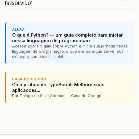
[RESOLVIDO]
at
com
.
opensymphony
.
xwork2
.
validator
.
Valid
at
org
.
apache
.
struts2
.
interceptor
.
validati
at
com
.
opensymphony
.
xwork2
.
interceptor
.
Met
ALURA
O que é Python? — um guia completo para iniciar
at
com
.
opensymphony
.
xwork2
.
DefaultActionIn
nessa linguagem de programação
Acesse agora o guia sobre Python e inicie sua jornada nessa
linguagem de programação: o que é e para que serve, sua
at
com
.
opensymphony
.
xwork2
.
DefaultActionIn
sintaxe e como iniciar nela!
at
com
.
opensymphony
.
xwork2
.
util
.
profiling
.
at
com
.
opensymphony
.
xwork2
.
DefaultActionIn
CASA DO CODIGO
Guia pratico de TypeScript: Melhore suas
at
com
.
opensymphony
.
xwork2
.
interceptor
.
Con
aplicacoes...
Por Thiago da Silva Adriano — Casa do Codigo
at
com
.
opensymphony
.
xwork2
.
DefaultActionIn
at
com
.
opensymphony
.
xwork2
.
DefaultActionIn
at
com
.
opensymphony
.
xwork2
.
util
.
profiling
.
at
com
.
opensymphony
.
xwork2
.
DefaultActionIn