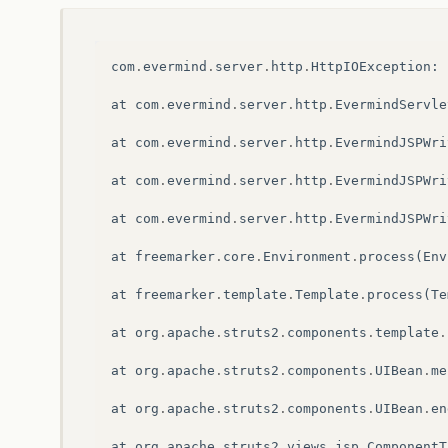
com
.
evermind
.
server
.
http
.
HttpIOException
:
at
com
.
evermind
.
server
.
http
.
EvermindServle
at
com
.
evermind
.
server
.
http
.
EvermindJSPWri
at
com
.
evermind
.
server
.
http
.
EvermindJSPWri
at
com
.
evermind
.
server
.
http
.
EvermindJSPWri
at
freemarker
.
core
.
Environment
.
process
(
Env
at
freemarker
.
template
.
Template
.
process
(
Te
at
org
.
apache
.
struts2
.
components
.
template
.
at
org
.
apache
.
struts2
.
components
.
UIBean
.
me
at
org
.
apache
.
struts2
.
components
.
UIBean
.
en
at
org
.
apache
.
struts2
.
views
.
jsp
.
ComponentT