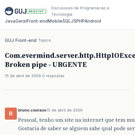
Discussoes de Programacao e
ARQUIVO
Tecnologia
Java
Geral
Front‑end
Mobile
SQL
JS
PHP
Android
GUJ
/
Front-end
/
Topico
Com.evermind.server.http.HttpIOExce
Broken pipe - URGENTE
15 de abril de 2009
0 respostas
bruno.couraos
15 de abril de 2009
B
Pessoal, tenho um site na internet que tem mui
Gostaria de saber se alguem sabe qual pode ser