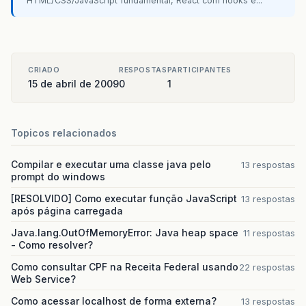
HTML/CSS/JavaScript fundamental, React com hooks e...
at
oracle
.
oc4j
.
security
.
OC4JSecurity
.
doPri
at
com
.
evermind
.
server
.
http
.
ServletRequest
at
org
.
apache
.
struts2
.
dispatcher
.
ServletDi
CRIADO
RESPOSTAS
PARTICIPANTES
at
org
.
apache
.
struts2
.
dispatcher
.
StrutsRes
15 de abril de 2009
0
1
at
com
.
opensymphony
.
xwork2
.
DefaultActionIn
Topicos relacionados
at
com
.
opensymphony
.
xwork2
.
DefaultActionIn
at
com
.
opensymphony
.
xwork2
.
interceptor
.
Def
Compilar e executar uma classe java pelo
13 respostas
prompt do windows
at
com
.
opensymphony
.
xwork2
.
interceptor
.
Met
[RESOLVIDO] Como executar função JavaScript
13 respostas
após página carregada
at
com
.
opensymphony
.
xwork2
.
DefaultActionIn
Java.lang.OutOfMemoryError: Java heap space
11 respostas
at
com
.
opensymphony
.
xwork2
.
DefaultActionIn
- Como resolver?
at
com
.
opensymphony
.
xwork2
.
util
.
profiling
.
Como consultar CPF na Receita Federal usando
22 respostas
Web Service?
at
com
.
opensymphony
.
xwork2
.
DefaultActionIn
Como acessar localhost de forma externa?
13 respostas