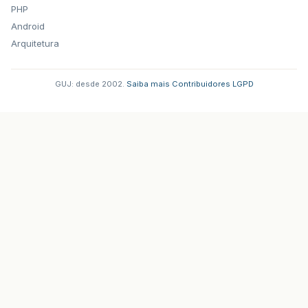
PHP
Android
Arquitetura
GUJ: desde 2002.
·
Saiba mais
·
Contribuidores
·
LGPD