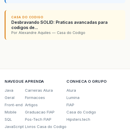
CASA DO CODIGO
Desbravando SOLID: Praticas avancadas para
codigos de...
Por Alexandre Aquiles — Casa do Codigo
NAVEGUE
APRENDA
CONHECA O GRUPO
Java
Carreiras Alura
Alura
Geral
Formacoes
Lumina
Front-end
Artigos
FIAP
Mobile
Graduacao FIAP
Casa do Codigo
SQL
Pos-Tech FIAP
Hipsters.tech
JavaScript
Livros Casa do Codigo