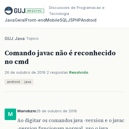
Discussoes de Programacao e
ARQUIVO
Tecnologia
Java
Geral
Front‑end
Mobile
SQL
JS
PHP
Android
GUJ
/
Java
/
Topico
Comando javac não é reconhecido
no cmd
26 de outubro de 2016
2 respostas
Resolvido
android
java
Mariobzm
26 de outubro de 2016
M
Ao digitar os comandos java -version e o javac
-version funcionam normal, uso o java