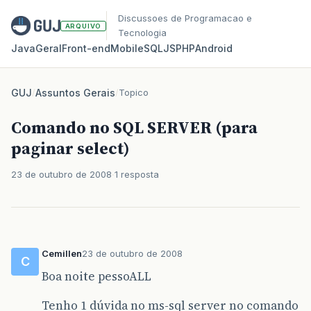
Discussoes de Programacao e
ARQUIVO
Tecnologia
Java
Geral
Front‑end
Mobile
SQL
JS
PHP
Android
GUJ
/
Assuntos Gerais
/
Topico
Comando no SQL SERVER (para
paginar select)
23 de outubro de 2008
1 resposta
Cemillen
23 de outubro de 2008
C
Boa noite pessoALL
Tenho 1 dúvida no ms-sql server no comando