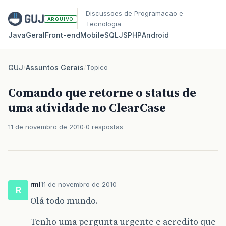
Discussoes de Programacao e
ARQUIVO
Tecnologia
Java
Geral
Front‑end
Mobile
SQL
JS
PHP
Android
GUJ
/
Assuntos Gerais
/
Topico
Comando que retorne o status de
uma atividade no ClearCase
11 de novembro de 2010
0 respostas
rml
11 de novembro de 2010
R
Olá todo mundo.
Tenho uma pergunta urgente e acredito que