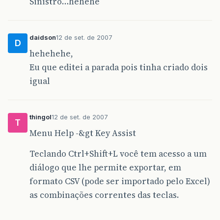
Sinistro…hehehe
daidson
12 de set. de 2007
D
hehehehe,
Eu que editei a parada pois tinha criado dois
igual
thingol
12 de set. de 2007
T
Menu Help -&gt Key Assist
Teclando Ctrl+Shift+L você tem acesso a um
diálogo que lhe permite exportar, em
formato CSV (pode ser importado pelo Excel)
as combinações correntes das teclas.