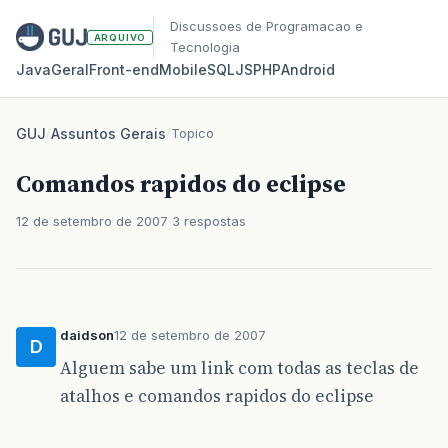
Discussoes de Programacao e
ARQUIVO
Tecnologia
Java
Geral
Front‑end
Mobile
SQL
JS
PHP
Android
GUJ
/
Assuntos Gerais
/
Topico
Comandos rapidos do eclipse
12 de setembro de 2007
3 respostas
daidson
12 de setembro de 2007
D
Alguem sabe um link com todas as teclas de
atalhos e comandos rapidos do eclipse