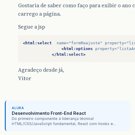
Gostaria de saber como faço para exibir o ano
carrego a página.
Segue a jsp
<html:select
name=
"formReajuste"
property=
"li
<html:options
property=
"listaA
</html:select>
Agradeço desde já,
Vitor
ALURA
Desenvolvimento Front-End React
Do primeiro componente à liderança técnica!
HTML/CSS/JavaScript fundamental, React com hooks e...