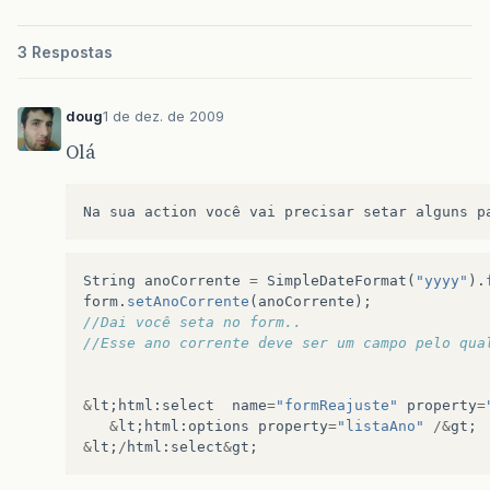
3 Respostas
doug
1 de dez. de 2009
Olá
String
anoCorrente
=
SimpleDateFormat
(
"yyyy"
).
form
.
setAnoCorrente
(
anoCorrente
);
//Dai você seta no form.. 
//Esse ano corrente deve ser um campo pelo qua
&
lt
;
html
:
select
name
=
"formReajuste"
property
=
&
lt
;
html
:
options
property
=
"listaAno"
/&
gt
;
&
lt
;
/
html
:
select
&
gt
;