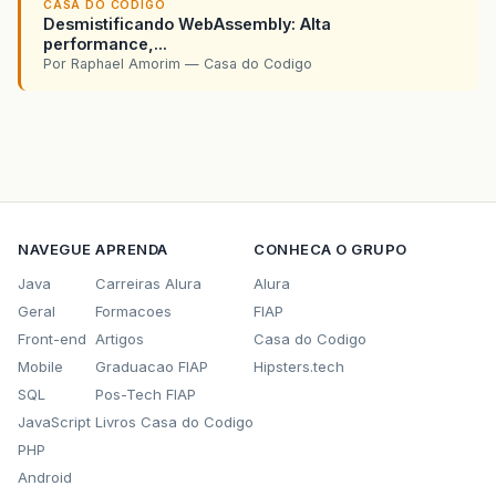
CASA DO CODIGO
Desmistificando WebAssembly: Alta
performance,...
Por Raphael Amorim — Casa do Codigo
NAVEGUE
APRENDA
CONHECA O GRUPO
Java
Carreiras Alura
Alura
Geral
Formacoes
FIAP
Front-end
Artigos
Casa do Codigo
Mobile
Graduacao FIAP
Hipsters.tech
SQL
Pos-Tech FIAP
JavaScript
Livros Casa do Codigo
PHP
Android