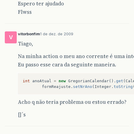
Espero ter ajudado
Flwss
vitorbonfim
1 de dez. de 2009
V
Tiago,
Na minha action o meu ano corrente é uma int
Eu passo esse cara da seguinte maneira.
int
anoAtual
=
new
GregorianCalendar
().
get
(
Cal
formReajuste
.
setNrAno
(
Integer
.
toString
Acho q não teria problema ou estou errado?
[]´s