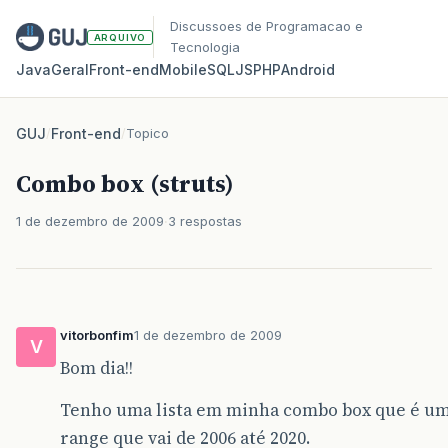
Discussoes de Programacao e
ARQUIVO
Tecnologia
Java
Geral
Front‑end
Mobile
SQL
JS
PHP
Android
GUJ
/
Front-end
/
Topico
Combo box (struts)
1 de dezembro de 2009
3 respostas
vitorbonfim
1 de dezembro de 2009
V
Bom dia!!
Tenho uma lista em minha combo box que é um
range que vai de 2006 até 2020.