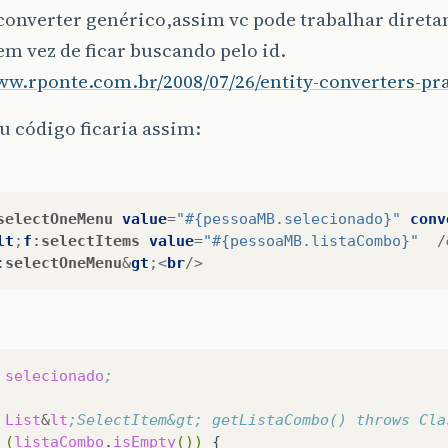
converter genérico,assim vc pode trabalhar diret
em vez de ficar buscando pelo id.
ww.rponte.com.br/2008/07/26/entity-converters-pra
u código ficaria assim:
selectOneMenu
value
=
"#{pessoaMB.selecionado}"
conv
lt
;
f
:
selectItems
value
=
"#{pessoaMB.listaCombo}"
/
:
selectOneMenu
&
gt
;<
br
/>
selecionado
;
List
&
lt
;SelectItem&gt; getListaCombo() throws Cla
(
listaCombo
.
isEmpty
())
{