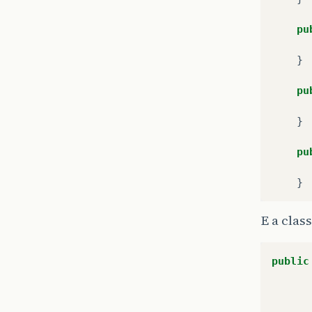
pu
}
pu
}
pu
}
E a clas
public