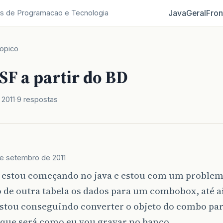
Java
Geral
Fron
s de Programacao e Tecnologia
opico
SF a partir do BD
 2011
9 respostas
de setembro de 2011
, estou começando no java e estou com um problem
de outra tabela os dados para um combobox, até a
estou conseguindo converter o objeto do combo pa
, que será como eu vou gravar no banco…