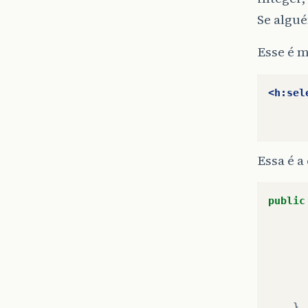
Se algu
Esse é 
<h:sel
Essa é a
public
}