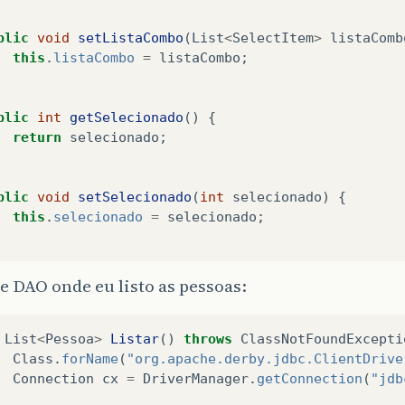
blic
void
setListaCombo
(
List
<
SelectItem
>
listaComb
this
.
listaCombo
=
listaCombo
;
blic
int
getSelecionado
()
{
return
selecionado
;
blic
void
setSelecionado
(
int
selecionado
)
{
this
.
selecionado
=
selecionado
;
se DAO onde eu listo as pessoas:
List
<
Pessoa
>
Listar
()
throws
ClassNotFoundExcepti
Class
.
forName
(
"org.apache.derby.jdbc.ClientDrive
Connection
cx
=
DriverManager
.
getConnection
(
"jdb