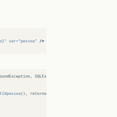
o}"
var=
"pessoa"
/>
oundException
,
SQLException
{
tIdpessoa
(),
retorno
.
getLogin
()));