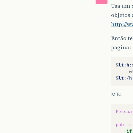
Usa um 
objetos 
http://w
Então te
pagina:
&
lt
;
h
:
&
&
lt
;/
h
MB:
Pessoa
public
if