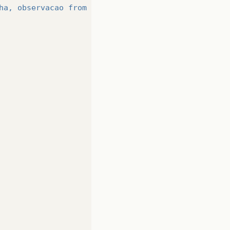
ha, observacao from app.pessoa"
;