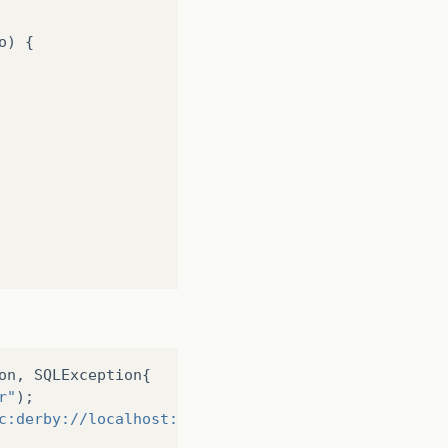
o
)
{
on
,
SQLException
{
r"
);
c:derby://localhost:1527/jsfexample"
,
"jsf"
,
"jsf"
);