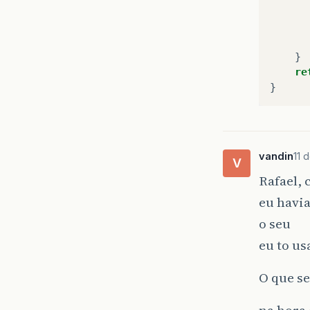
}
re
vandin
11 
V
Rafael,
eu havi
o seu
eu to us
O que se