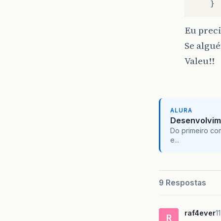
}
Eu preci
Se algué
Valeu!!
ALURA
Desenvolvim
Do primeiro co
e...
9 Respostas
raf4ever
1
R