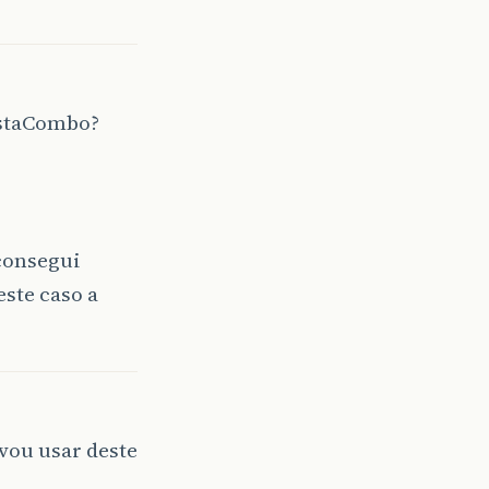
listaCombo?
consegui
ste caso a
vou usar deste