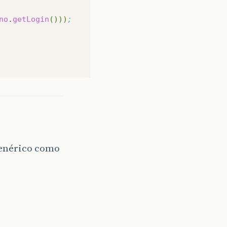
no
.
getLogin
()))
;    
genérico como