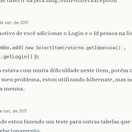
de inserir dá java.lang.NullPointerException
de set. de 2011
otivo de você adicionar o Login e o Id pessoa na 
,
ombo.add(
new SelectItem(retorno.getIdpessoa()
));
o.getLogin()
estava com muita dificuldade neste item, porém 
 meu problema, estou utilizando hibernate, mas ne
é a mesma.
de set. de 2011
de estou fazendo um teste para outras tabelas que 
 relacionamento.