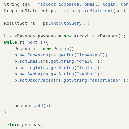
String
sql
=
"select idpessoa, email, login, sen
PreparedStatement
ps
=
cx
.
prepareStatement
(
sql
);
ResultSet
rs
=
ps
.
executeQuery
();
List
<
Pessoa
>
pessoas
=
new
ArrayList
<
Pessoa
>
();
while
(
rs
.
next
()){
Pessoa
p
=
new
Pessoa
();
p
.
setIdpessoa
(
rs
.
getInt
(
"idpessoa"
));
p
.
setEmail
(
rs
.
getString
(
"email"
));
p
.
setLogin
(
rs
.
getString
(
"login"
));
p
.
setSenha
(
rs
.
getString
(
"senha"
));
p
.
setObservacao
(
rs
.
getString
(
"observacao"
));
pessoas
.
add
(
p
);
}
return
pessoas
;