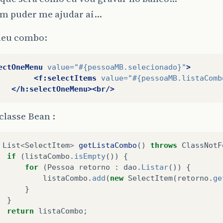
ém puder me ajudar ai…
meu combo:
ectOneMenu
value=
"#{pessoaMB.selecionado}"
>
<f:selectItems
value=
"#{pessoaMB.listaComb
</h:selectOneMenu><br/>
 classe Bean :
List
<
SelectItem
>
getListaCombo
()
throws
ClassNotF
if
(
listaCombo
.
isEmpty
())
{
for
(
Pessoa
retorno
:
dao
.
Listar
())
{
listaCombo
.
add
(
new
SelectItem
(
retorno
.
ge
}
}
return
listaCombo
;