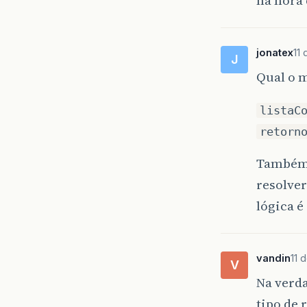
na hora 
jonatex
11 
J
Qual o m
listaC
retorn
Também 
resolver
lógica 
vandin
11 
V
Na verda
tipo de