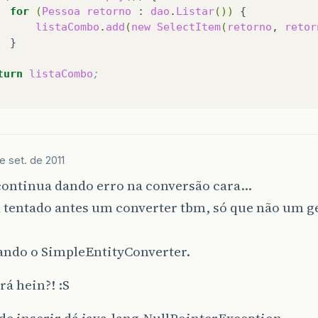
for
(
Pessoa
retorno
:
dao
.
Listar
())
{
listaCombo
.
add
(
new
SelectItem
(
retorno
,
retor
}
turn
listaCombo
;    
de set. de 2011
 continua dando erro na conversão cara…
a tentado antes um converter tbm, só que não um 
ando o SimpleEntityConverter.
rá hein?! :S