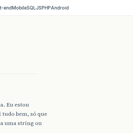
t‑end
Mobile
SQL
JS
PHP
Android
a. Eu estou
i tudo bem, só que
ra uma string ou