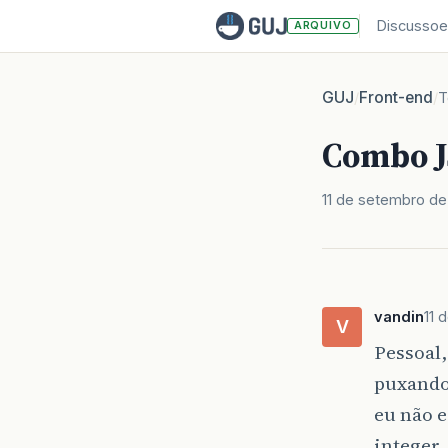
Discussoe
ARQUIVO
GUJ
Front-end
/
/
T
Combo J
11 de setembro de
vandin
11 
V
Pessoal
puxando 
eu não 
integer