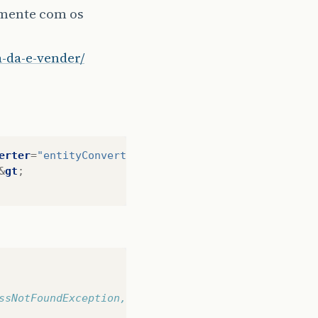
amente com os
-da-e-vender/
erter
=
"entityConverter"
&
gt
;
&
gt
;
ssNotFoundException, SQLException {    