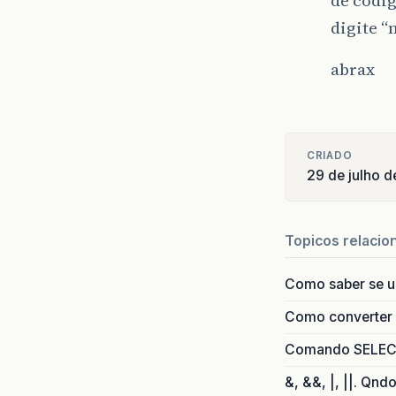
digite 
abrax
CRIADO
29 de julho 
Topicos relacio
Como saber se 
Como converter i
Comando SELECT 
&, &&, |, ||. Qnd