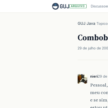
Discussoe
ARQUIVO
GUJ
Java
/
/
Topico
Combob
29 de julho de 20
nieri
29 de
Pessoal,
meu com
e se sim
estou ut