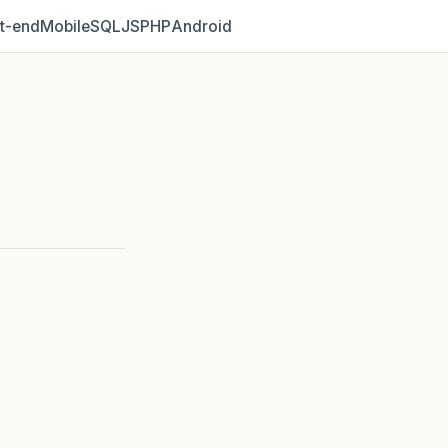
t‑end
Mobile
SQL
JS
PHP
Android