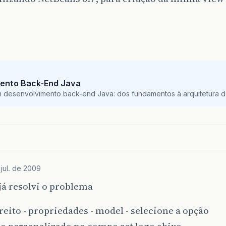
ento Back-End Java
m desenvolvimento back-end Java: dos fundamentos à arquitetura de
jul. de 2009
já resolvi o problema
reito - propriedades - model - selecione a opção
o personalizado no compo set logo abixo