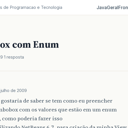
Java
Geral
Fron
s de Programacao e Tecnologia
ox com Enum
09
1 resposta
 julho de 2009
 gostaria de saber se tem como eu preencher
bobox com os valores que estão em um enum
, como poderia fazer isso
ilizando NetBeans 6.7, para criação da minha View