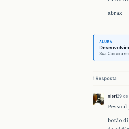
abrax
ALURA
Desenvolvim
Sua Carreira e
1 Resposta
nieri
29 de 
Pessoal 
botão di
de códig