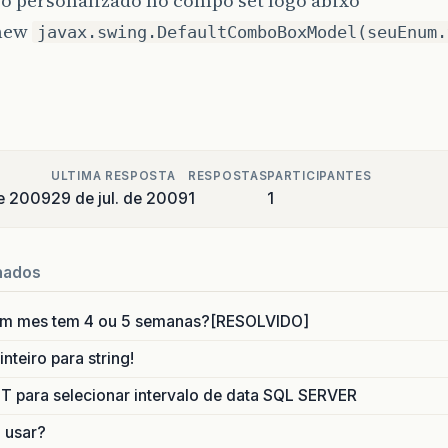
“new
javax.swing.DefaultComboBoxModel(seuEnum.
ULTIMA RESPOSTA
RESPOSTAS
PARTICIPANTES
de 2009
29 de jul. de 2009
1
1
nados
um mes tem 4 ou 5 semanas?[RESOLVIDO]
nteiro para string!
para selecionar intervalo de data SQL SERVER
o usar?