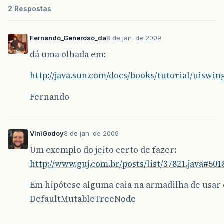
2 Respostas
Fernando_Generoso_da
8 de jan. de 2009
dá uma olhada em:
http://java.sun.com/docs/books/tutorial/uiswi
Fernando
ViniGodoy
8 de jan. de 2009
Um exemplo do jeito certo de fazer:
http://www.guj.com.br/posts/list/37821.java#501
Em hipótese alguma caia na armadilha de usar 
DefaultMutableTreeNode