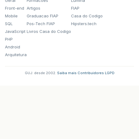
Geral
Formacoes
Lumina
Front-end
Artigos
FIAP
Mobile
Graduacao FIAP
Casa do Codigo
SQL
Pos-Tech FIAP
Hipsters.tech
JavaScript
Livros Casa do Codigo
PHP
Android
Arquitetura
GUJ: desde 2002.
·
Saiba mais
·
Contribuidores
·
LGPD