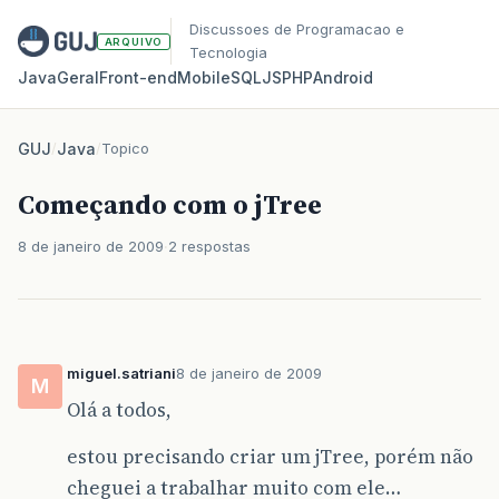
Discussoes de Programacao e
ARQUIVO
Tecnologia
Java
Geral
Front‑end
Mobile
SQL
JS
PHP
Android
GUJ
/
Java
/
Topico
Começando com o jTree
8 de janeiro de 2009
2 respostas
miguel.satriani
8 de janeiro de 2009
M
Olá a todos,
estou precisando criar um jTree, porém não
cheguei a trabalhar muito com ele…