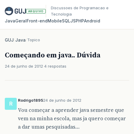
Discussoes de Programacao e
ARQUIVO
Tecnologia
Java
Geral
Front‑end
Mobile
SQL
JS
PHP
Android
GUJ
/
Java
/
Topico
Começando em java.. Dúvida
24 de junho de 2012
4 respostas
Rodrigo1895
24 de junho de 2012
R
Vou começar a aprender java semestre que
vem na minha escola, mas ja quero começar
a dar umas pesquisadas…