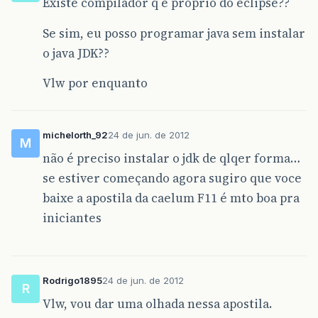
Existe compilador q é proprio do eclipse??
Se sim, eu posso programar java sem instalar
o java JDK??
Vlw por enquanto
michelorth_92
24 de jun. de 2012
M
não é preciso instalar o jdk de qlqer forma…
se estiver começando agora sugiro que voce
baixe a apostila da caelum F11 é mto boa pra
iniciantes
Rodrigo1895
24 de jun. de 2012
R
Vlw, vou dar uma olhada nessa apostila.