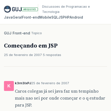
Discussoes de Programacao e
ARQUIVO
Tecnologia
Java
Geral
Front‑end
Mobile
SQL
JS
PHP
Android
GUJ
/
Front-end
/
Topico
Começando em JSP
25 de fevereiro de 2007
5 respostas
k3rn3lxPJ
25 de fevereiro de 2007
K
Caros colegas já sei java faz um tempinho
mais nao sei por onde começar e o q estudar
para JSP.