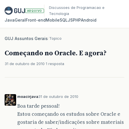
Discussoes de Programacao e
ARQUIVO
Tecnologia
Java
Geral
Front‑end
Mobile
SQL
JS
PHP
Android
GUJ
/
Assuntos Gerais
/
Topico
Começando no Oracle. E agora?
31 de outubro de 2010
1 resposta
moacirjava
31 de outubro de 2010
Boa tarde pessoal!
Estou começando os estudos sobre Oracle e
gostaria de saber/indicações sobre materiais