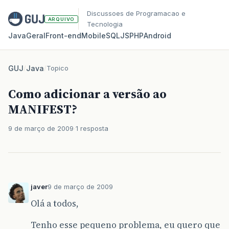
Discussoes de Programacao e
ARQUIVO
Tecnologia
Java
Geral
Front‑end
Mobile
SQL
JS
PHP
Android
GUJ
/
Java
/
Topico
Como adicionar a versão ao
MANIFEST?
9 de março de 2009
1 resposta
javer
9 de março de 2009
Olá a todos,
Tenho esse pequeno problema, eu quero que