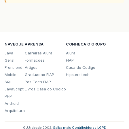
NAVEGUE
APRENDA
CONHECA O GRUPO
Java
Carreiras Alura
Alura
Geral
Formacoes
FIAP
Front-end
Artigos
Casa do Codigo
Mobile
Graduacao FIAP
Hipsters.tech
SQL
Pos-Tech FIAP
JavaScript
Livros Casa do Codigo
PHP
Android
Arquitetura
GUJ: desde 2002.
·
Saiba mais
·
Contribuidores
·
LGPD