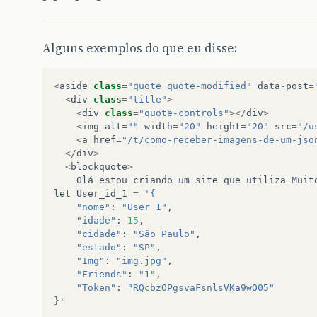
Alguns exemplos do que eu disse:
<
aside
class
=
"quote quote-modified"
data
-
post
=
<
div
class
=
"title"
>
<
div
class
=
"quote-controls"
></
div
>
<
img
alt
=
""
width
=
"20"
height
=
"20"
src
=
"/u
<
a
href
=
"/t/como-receber-imagens-de-um-jso
</
div
>
<
blockquote
>
Olá
estou
criando
um
site
que
utiliza
Muit
let
User_id_1
=
'{
"nome"
:
"User 1"
,
"idade"
:
15
,
"cidade"
:
"São Paulo"
,
"estado"
:
"SP"
,
"Img"
:
"img.jpg"
,
"Friends"
:
"1"
,
"Token"
:
"RQcbzOPgsvaFsnlsVKa9wO05"
}
'