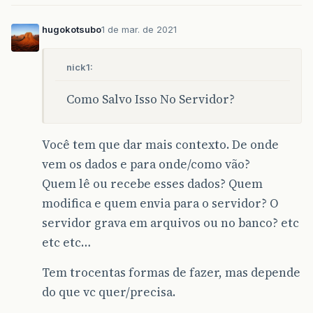
<
aside
class
=
"quote"
data
-
post
=
"1"
data
-
topic
=
<
div
class
=
"title"
>
hugokotsubo
1 de mar. de 2021
<
div
class
=
"quote-controls"
></
div
>
<
img
alt
=
""
width
=
"20"
height
=
"20"
src
=
"/u
<
a
href
=
"/t/como-obter-o-ip-do-usuario-pel
nick1:
</
div
>
<
blockquote
>
Como Salvo Isso No Servidor?
Tem
como
obter
o
endereço
do
IP
do
usuário
</
blockquote
>
</
aside
>
Você tem que dar mais contexto. De onde
vem os dados e para onde/como vão?
Quem lê ou recebe esses dados? Quem
modifica e quem envia para o servidor? O
servidor grava em arquivos ou no banco? etc
etc etc…
Tem trocentas formas de fazer, mas depende
do que vc quer/precisa.