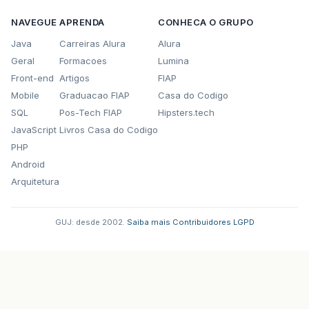
NAVEGUE
APRENDA
CONHECA O GRUPO
Java
Carreiras Alura
Alura
Geral
Formacoes
Lumina
Front-end
Artigos
FIAP
Mobile
Graduacao FIAP
Casa do Codigo
SQL
Pos-Tech FIAP
Hipsters.tech
JavaScript
Livros Casa do Codigo
PHP
Android
Arquitetura
GUJ: desde 2002.
·
Saiba mais
·
Contribuidores
·
LGPD