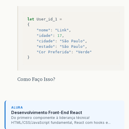
let
User_id_1
=
{
"nome"
:
"Link"
,
"idade"
:
17
,
"cidade"
:
"São Paulo"
,
"estado"
:
"São Paulo"
,
"Cor Preferida"
:
"Verde"
}
Como Faço Isso?
ALURA
Desenvolvimento Front-End React
Do primeiro componente à liderança técnica!
HTML/CSS/JavaScript fundamental, React com hooks e...