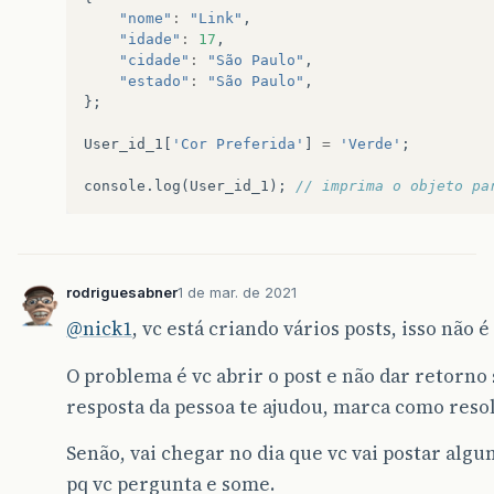
"nome"
:
"Link"
,
"idade"
:
17
,
"cidade"
:
"São Paulo"
,
"estado"
:
"São Paulo"
,
};
User_id_1
[
'Cor Preferida'
]
=
'Verde'
;
console
.
log
(
User_id_1
);
// imprima o objeto pa
rodriguesabner
1 de mar. de 2021
@nick1
, vc está criando vários posts, isso não 
O problema é vc abrir o post e não dar retorno 
resposta da pessoa te ajudou, marca como reso
Senão, vai chegar no dia que vc vai postar alg
pq vc pergunta e some.