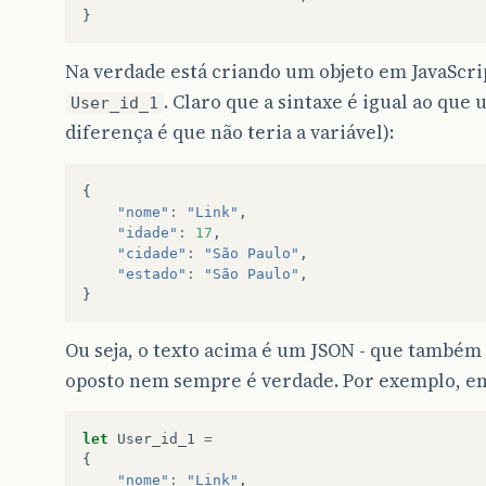
}
Na verdade está criando um objeto em JavaScrip
. Claro que a sintaxe é igual ao que
User_id_1
diferença é que não teria a variável):
{
"nome"
:
"Link"
,
"idade"
:
17
,
"cidade"
:
"São Paulo"
,
"estado"
:
"São Paulo"
,
}
Ou seja, o texto acima é um JSON - que também 
oposto nem sempre é verdade. Por exemplo, em 
let
User_id_1
=
{
"nome"
:
"Link"
,