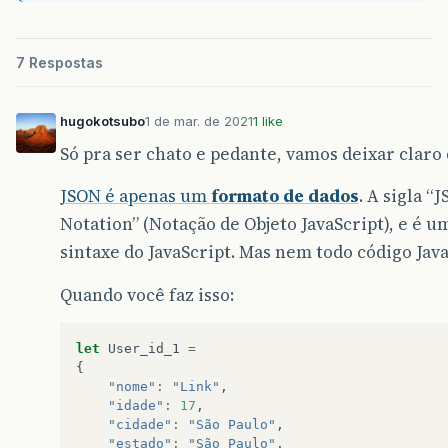
7 Respostas
hugokotsubo
1 de mar. de 2021
1 like
Só pra ser chato e pedante, vamos deixar claro
JSON é apenas um
formato de dados
. A sigla “
Notation” (Notação de Objeto JavaScript), e é 
sintaxe do JavaScript. Mas nem todo código Jav
Quando você faz isso:
let
User_id_1
=
{
"nome"
:
"Link"
,
"idade"
:
17
,
"cidade"
:
"São Paulo"
,
"estado"
:
"São Paulo"
,