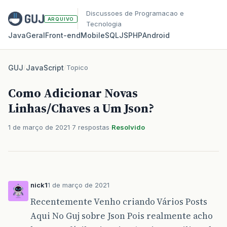
Discussoes de Programacao e
ARQUIVO
Tecnologia
Java
Geral
Front‑end
Mobile
SQL
JS
PHP
Android
GUJ
/
JavaScript
/
Topico
Como Adicionar Novas
Linhas/Chaves a Um Json?
1 de março de 2021
7 respostas
Resolvido
nick1
1 de março de 2021
Recentemente Venho criando Vários Posts
Aqui No Guj sobre Json Pois realmente acho