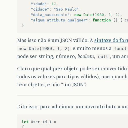
"idade"
:
17
,
"cidade"
:
"São Paulo"
,
"data_nascimento"
:
new
Date
(
1980
,
1
,
2
),
"algum atributo qualquer"
:
function
()
{
c
}
Mas isso não é um JSON válido. A
sintaxe do fo
e muito menos a
new Date(1980, 1, 2)
funct
pode ser string, número,
boolean
,
, um ar
null
Claro que qualquer objeto pode ser convertido
todos os valores para tipos válidos), mas quand
tem objetos, e não “um JSON”.
Dito isso, para adicionar um novo atributo a um
let
User_id_1
=
{