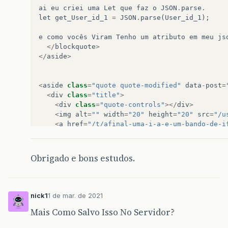
ai
eu
criei
uma
Let
que
faz
o
JSON
.
parse
.
let
get_User_id_1
=
JSON
.
parse
(
User_id_1
);
e
como
vocês
Viram
Tenho
um
atributo
em
meu
js
</
blockquote
>
</
aside
>
<
aside
class
=
"quote quote-modified"
data
-
post
=
<
div
class
=
"title"
>
<
div
class
=
"quote-controls"
></
div
>
<
img
alt
=
""
width
=
"20"
height
=
"20"
src
=
"/u
<
a
href
=
"/t/afinal-uma-i-a-e-um-bando-de-i
</
div
>
<
blockquote
>
olá
recentemente
eu
me
deparei
com
vários
Obrigado e bons estudos.
<
a
class
=
"lightbox"
href
=
"/uploads/3X/d/c/dce
tradução
:
introdução
de
uma
cláusula
condicion
eu
como
só
uso
a
programação
para
estudo
e
con
</
blockquote
>
nick1
1 de mar. de 2021
</
aside
>
Mais Como Salvo Isso No Servidor?