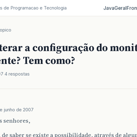
Java
Geral
Fron
s de Programacao e Tecnologia
opico
terar a configuração do moni
ente? Tem como?
07
4 respostas
de junho de 2007
s senhores,
 de saber se existe a possibilidade, através de alg