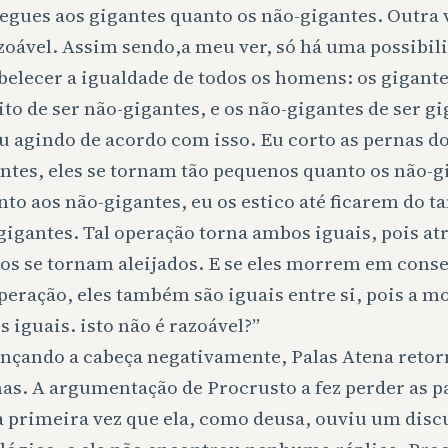
egues aos gigantes quanto os não-gigantes. Outra 
zoável. Assim sendo,a meu ver, só há uma possibil
belecer a igualdade de todos os homens: os gigant
ito de ser não-gigantes, e os não-gigantes de ser g
u agindo de acordo com isso. Eu corto as pernas d
ntes, eles se tornam tão pequenos quanto os não-g
to aos não-gigantes, eu os estico até ficarem do 
gigantes. Tal operação torna ambos iguais, pois at
s se tornam aleijados. E se eles morrem em cons
peração, eles também são iguais entre si, pois a m
s iguais. isto não é razoável?”
nçando a cabeça negativamente, Palas Atena retor
as. A argumentação de Procrusto a fez perder as p
a primeira vez que ela, como deusa, ouviu um disc