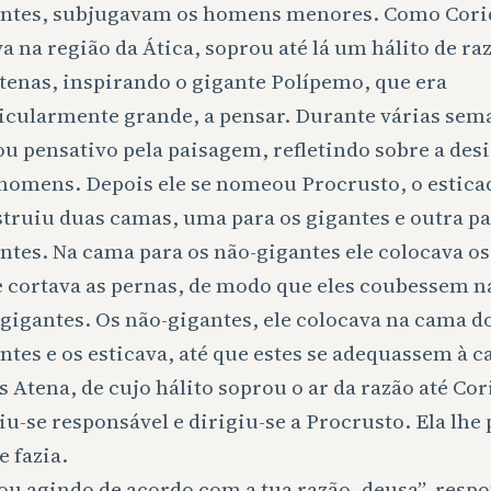
antes, subjugavam os homens menores. Como Cori
va na região da Ática, soprou até lá um hálito de ra
tenas, inspirando o gigante Polípemo, que era
icularmente grande, a pensar. Durante várias sem
u pensativo pela paisagem, refletindo sobre a des
homens. Depois ele se nomeou Procrusto, o esticad
truiu duas camas, uma para os gigantes e outra pa
ntes. Na cama para os não-gigantes ele colocava os
e cortava as pernas, de modo que eles coubessem 
gigantes. Os não-gigantes, ele colocava na cama d
ntes e os esticava, até que estes se adequassem à 
s Atena, de cujo hálito soprou o ar da razão até Cor
iu-se responsável e dirigiu-se a Procrusto. Ela lh
e fazia.
ou agindo de acordo com a tua razão, deusa”, resp