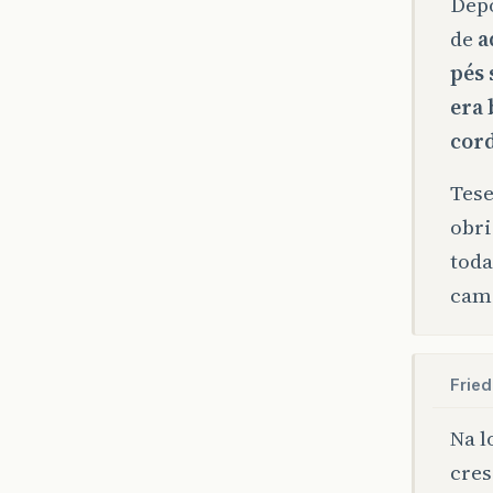
Depo
de
a
pés 
era 
cord
Tese
obri
toda
cam
Fried
Na l
cres