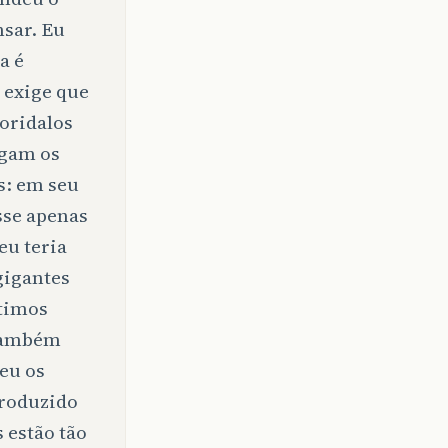
sar. Eu
a é
a exige que
Coridalos
ugam os
s: em seu
asse apenas
eu teria
gigantes
ltimos
 Também
 eu os
produzido
s estão tão