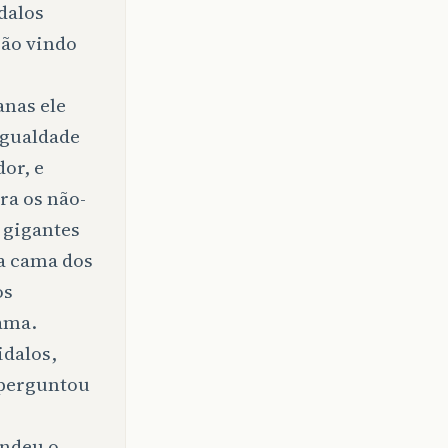
dalos
zão vindo
anas ele
igualdade
or, e
ra os não-
 gigantes
na cama dos
os
cama.
idalos,
e perguntou
ondeu o