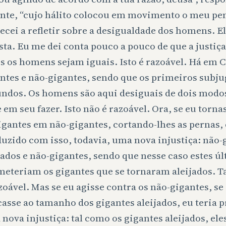
nte, “cujo hálito colocou em movimento o meu pen
cei a refletir sobre a desigualdade dos homens. El
sta. Eu me dei conta pouco a pouco de que a justiç
s os homens sejam iguais. Isto é razoável. Há em 
ntes e não-gigantes, sendo que os primeiros subj
ndos. Os homens são aqui desiguais de dois modo
e em seu fazer. Isto não é razoável. Ora, se eu torn
igantes em não-gigantes, cortando-lhes as pernas, 
uzido com isso, todavia, uma nova injustiça: não-
jados e não-gigantes, sendo que nesse caso estes ú
eteriam os gigantes que se tornaram aleijados.
zoável. Mas se eu agisse contra os não-gigantes, se
casse ao tamanho dos gigantes aleijados, eu teria 
nova injustiça: tal como os gigantes aleijados, ele