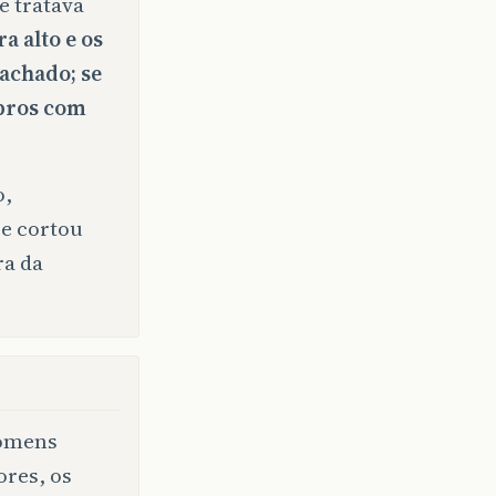
e tratava
a alto e os
achado; se
mbros com
o,
 e cortou
ra da
homens
res, os