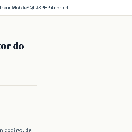
t‑end
Mobile
SQL
JS
PHP
Android
tor do
um código, de