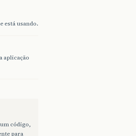
e está usando.
a aplicação
lgum código,
ente para