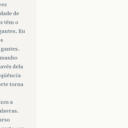
vez
idade de
es têm o
igantes. Eu
os
igantes.
tamanho
ravés dela
eqüência
orte torna
nou a
alavras.
urso