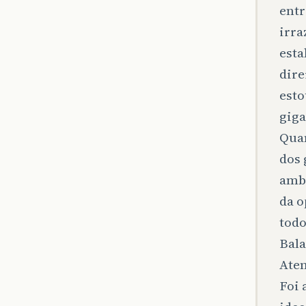
entr
irra
esta
dire
esto
giga
Quan
dos 
ambo
da o
todo
Bala
Aten
Foi 