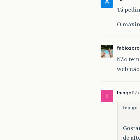
A
Tá pedi
O máximo
fabiozoro
Não tem 
web não
thingol
12 
T
feaupi:
Gostar
de alt