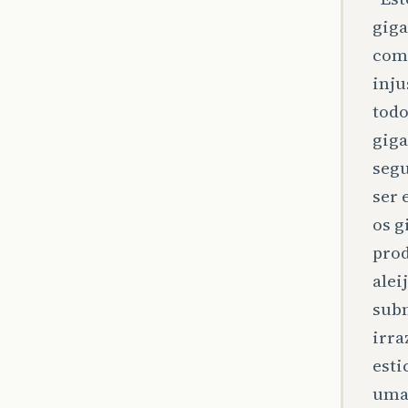
giga
come
inju
todo
giga
segu
ser 
os g
prod
alei
subm
irra
esti
uma 