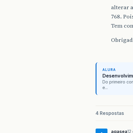
alterar 
768. Poi
Tem co
Obrigad
ALURA
Desenvolvim
Do primeiro co
e...
4 Respostas
agasea
12