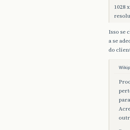
1028 x
resol
Isso se 
a se ade
do clien
Wikip
Proc
pert
para
Acre
outr