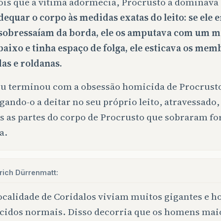
is que a vítima adormecia, Procrusto a dominava 
dequar o corpo às medidas exatas do leito: se ele er
sobressaíam da borda, ele os amputava com um m
baixo e tinha espaço de folga, ele esticava os me
as e roldanas.
u terminou com a obsessão homicida de Procrust
gando-o a deitar no seu próprio leito, atravessado,
s as partes do corpo de Procrusto que sobraram fo
a.
rich Dürrenmatt:
ocalidade de Coridalos viviam muitos gigantes e 
cidos normais. Disso decorria que os homens maio