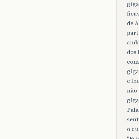
gig
fica
de A
part
ando
dos 
cons
giga
e lh
não-
giga
Pala
sent
o qu
“Est