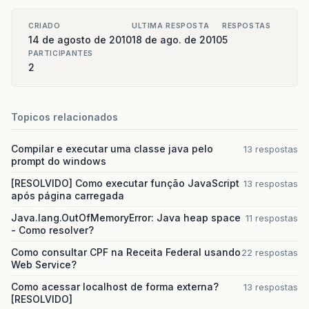
CRIADO
ULTIMA RESPOSTA
RESPOSTAS
14 de agosto de 2010
18 de ago. de 2010
5
PARTICIPANTES
2
Topicos relacionados
Compilar e executar uma classe java pelo
13 respostas
prompt do windows
[RESOLVIDO] Como executar função JavaScript
13 respostas
após página carregada
Java.lang.OutOfMemoryError: Java heap space
11 respostas
- Como resolver?
Como consultar CPF na Receita Federal usando
22 respostas
Web Service?
Como acessar localhost de forma externa?
13 respostas
[RESOLVIDO]