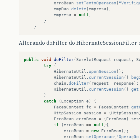
erroBean
.
setTextoOperacao
(
"Verifiq
empDao
.
delete
(
empresa
);
empresa
=
null
;
}
}
Alterando doFilter do HibernateSessionFilter 
public
void
doFilter
(
ServletRequest
request
,
S
try
{
HibernateUtil
.
openSession
();
HibernateUtil
.
currentSession
().
beg
chain
.
doFilter
(
request
,
response
);
HibernateUtil
.
currentSession
().
get
}
catch
(
Exception
e
)
{
FacesContext
fc
=
FacesContext
.
get
HttpSession
session
=
(
HttpSession
ErroBean
erroBean
=
(
ErroBean
)
ses
if
(
erroBean
==
null
){
erroBean
=
new
ErroBean
();
erroBean
.
setOperacao
(
"Operação