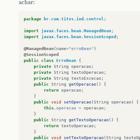
achar:
package
br.com.titvs.ind.control
;
import
javax.faces.bean.ManagedBean
;
import
javax.faces.bean.SessionScoped
;
@ManagedBean
(
name
=
"erroBean"
)
@SessionScoped
public
class
ErroBean
{
private
String
operacao
;
private
String
textoOperacao
;
private
String
textoExcecao
;
public
String
getOperacao
()
{
return
operacao
;
}
public
void
setOperacao
(
String
operacao
)
{
this
.
operacao
=
operacao
;
}
public
String
getTextoOperacao
()
{
return
textoOperacao
;
}
public
void
setTextoOperacao
(
String
textoO