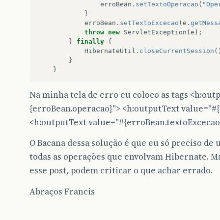
erroBean
.
setTextoOperacao
(
"Ope
}
erroBean
.
setTextoExcecao
(
e
.
getMess
throw
new
ServletException
(
e
);
}
finally
{
HibernateUtil
.
closeCurrentSession
(
}
}
Na minha tela de erro eu coloco as tags <h:out
{erroBean.operacao}"> <h:outputText value="#
<h:outputText value="#{erroBean.textoExcecao
O Bacana dessa solução é que eu só preciso de 
todas as operações que envolvam Hibernate. M
esse post, podem criticar o que achar errado.
Abraços Francis