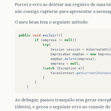
Forcei o erro ao deletar um registro de uma t
não consigo capturar para apresentar a mensa
O meu bean tem o seguinte método:
public
void
excluir
(){
if
(
empresa
!=
null
){
try
{
Session
session
=
HibernateUti
EmpresaDao
empDao
=
new
Empres
empDao
.
delete
(
empresa
);
empresa
=
null
;
}
catch
(
Exception
e
){
FacesContext
.
getCurrentInstanc
}
}
}
Ao debugar, passou tranquilo sem gerar except
(óbivio), e gerou o seguinte erro no console do 