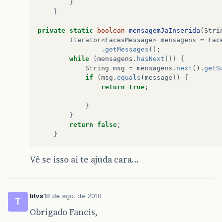
}
}
private
static
boolean
mensagemJaInserida
(
Stri
Iterator
<
FacesMessage
>
mensagens
=
Fac
.
getMessages
();
while
(
mensagens
.
hasNext
())
{
String
msg
=
mensagens
.
next
().
getS
if
(
msg
.
equals
(
message
))
{
return
true
;
}
}
return
false
;
}
Vê se isso ai te ajuda cara…
titvs
18 de ago. de 2010
T
Obrigado Fancis,