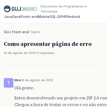
Discussoes de Programacao e
ARQUIVO
Tecnologia
Java
Geral
Front‑end
Mobile
SQL
JS
PHP
Android
GUJ
/
Front-end
/
Topico
Como apresentar página de erro
14 de agosto de 2010
5 respostas
titvs
14 de agosto de 2010
T
Olá gente.
Estou desenvolvendo um projeto em JSF 2.0 co
Chegou a hora de tratar os erros e eu não esto