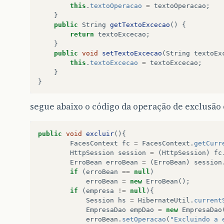
this
.
textoOperacao
=
textoOperacao
;
}
public
String
getTextoExcecao
()
{
return
textoExcecao
;
}
public
void
setTextoExcecao
(
String
textoEx
this
.
textoExcecao
=
textoExcecao
;
}
}
segue abaixo o código da operação de exclusão 
public
void
excluir
(){
FacesContext
fc
=
FacesContext
.
getCurr
HttpSession
session
=
(
HttpSession
)
fc
ErroBean
erroBean
=
(
ErroBean
)
session
if
(
erroBean
==
null
)
erroBean
=
new
ErroBean
();
if
(
empresa
!=
null
){
Session
hs
=
HibernateUtil
.
current
EmpresaDao
empDao
=
new
EmpresaDao
erroBean
.
setOperacao
(
"Excluindo a 