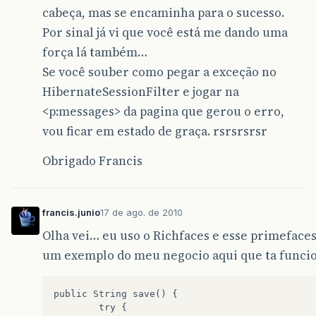
cabeça, mas se encaminha para o sucesso.
Por sinal já vi que você está me dando uma
força lá também…
Se você souber como pegar a exceção no
HibernateSessionFilter e jogar na
<p:messages> da pagina que gerou o erro,
vou ficar em estado de graça. rsrsrsrsr
Obrigado Francis
francis.junio
17 de ago. de 2010
Olha vei… eu uso o Richfaces e esse primeface
um exemplo do meu negocio aqui que ta func
public
String
save
()
{
try
{