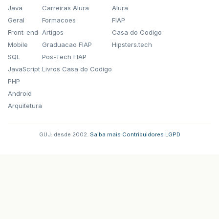
Java
Carreiras Alura
Alura
Geral
Formacoes
FIAP
Front-end
Artigos
Casa do Codigo
Mobile
Graduacao FIAP
Hipsters.tech
SQL
Pos-Tech FIAP
JavaScript
Livros Casa do Codigo
PHP
Android
Arquitetura
GUJ: desde 2002.
·
Saiba mais
·
Contribuidores
·
LGPD