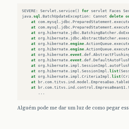
SEVERE
:
Servlet
.
service
()
for
servlet
Faces
Se
java
.
sql
.
BatchUpdateException
:
Cannot
delete
o
at
com
.
mysql
.
jdbc
.
PreparedStatement
.
execut
at
com
.
mysql
.
jdbc
.
PreparedStatement
.
execut
at
org
.
hibernate
.
jdbc
.
BatchingBatcher
.
doEx
at
org
.
hibernate
.
jdbc
.
AbstractBatcher
.
exec
at
org
.
hibernate
.
engine
.
ActionQueue
.
execut
at
org
.
hibernate
.
engine
.
ActionQueue
.
execut
at
org
.
hibernate
.
event
.
def
.
AbstractFlushin
at
org
.
hibernate
.
event
.
def
.
DefaultAutoFlus
at
org
.
hibernate
.
impl
.
SessionImpl
.
autoFlus
at
org
.
hibernate
.
impl
.
SessionImpl
.
list
(
Ses
at
org
.
hibernate
.
impl
.
CriteriaImpl
.
list
(
Cr
at
br
.
com
.
titvs
.
ind
.
model
.
EmpresaDao
.
table
at
br
.
com
.
titvs
.
ind
.
control
.
EmpresaBean$1
.
...
Alguém pode me dar um luz de como pegar ess