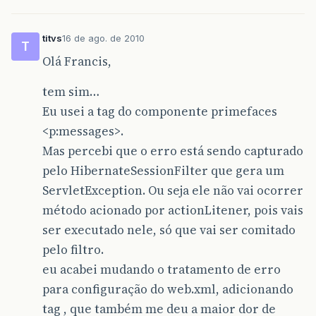
titvs
16 de ago. de 2010
T
Olá Francis,
tem sim…
Eu usei a tag do componente primefaces
<p:messages>.
Mas percebi que o erro está sendo capturado
pelo HibernateSessionFilter que gera um
ServletException. Ou seja ele não vai ocorrer
método acionado por actionLitener, pois vais
ser executado nele, só que vai ser comitado
pelo filtro.
eu acabei mudando o tratamento de erro
para configuração do web.xml, adicionando
tag , que também me deu a maior dor de