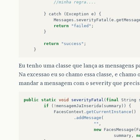
//minha regra....
}
catch
(
Exception
e
)
{
Messages
.
severityFatal
(
e
.
getMessag
return
"failed"
;
}
return
"success"
;
}
Eu tenho uma classe que lança as mensagens p
Na excessao eu so chamo essa classe, e chamo 
mandar a mensagem com o severity que preci
public
static
void
severityFatal
(
final
String
if
(
!
mensagemJaInserida
(
summary
))
{
FacesContext
.
getCurrentInstance
()
.
addMessage
(
""
,
new
FacesMessage
(
F
summary
,
n