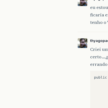
eu estou
ficaria 
tenho o
thyagopa
Criei u
certo...
errando 
public