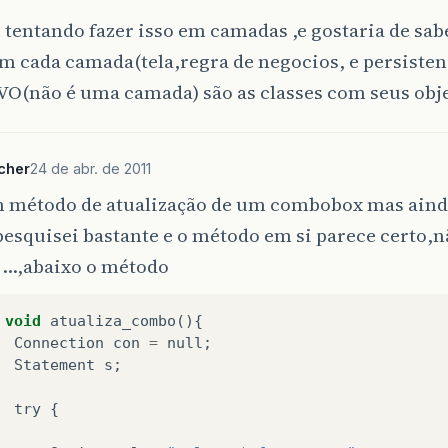
 tentando fazer isso em camadas ,e gostaria de sab
em cada camada(tela,regra de negocios, e persiste
 VO(não é uma camada) são as classes com seus ob
cher
24 de abr. de 2011
m método de atualização de um combobox mas aind
,pesquisei bastante e o método em si parece certo,n
...,abaixo o método
void
atualiza_combo
(){
Connection
con
=
null
;
Statement
s
;
try
{