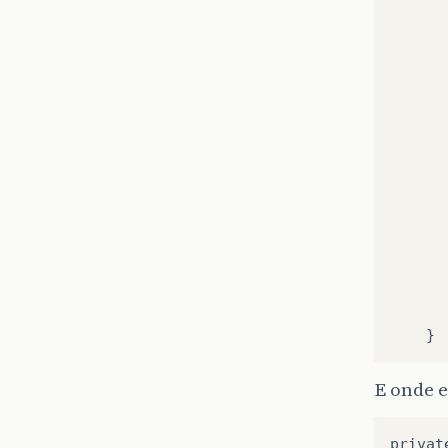
}
E onde e
privat