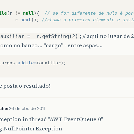
ile
(
r
!=
null
){
// se for diferente de nulo é por
r
.
next
();
//chama o primeiro elemento e assi
; // aqui no lugar de
 auxiliar =
r.getString(2)
como no banco… “cargo” - entre aspas…
cargos
.
addItem
(
auxiliar
);
 e posta o resultado!
cher
26 de abr. de 2011
xception in thread "AWT-EventQueue-0"
ng.NullPointerException