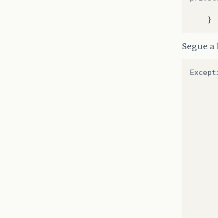
      
Segue a
Except
      
      
      
      
      
      
      
      
      
      
      
      
      