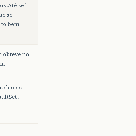
os.Até sei
ue se
ito bem
c obteve no
na
no banco
ultSet.