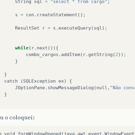
String
sql
=
"select * from cargo"
;
s
=
con
.
createStatement
();
ResultSet
r
=
s
.
executeQuery
(
sql
);
while
(
r
.
next
()){
combo_cargos
.
addItem
(
r
.
getString
(
2
));
}
}
catch
(
SQLException
ex
)
{
JOptionPane
.
showMessageDialog
(
null
,
"Não cons
}
u o coloquei:
e void formWindowOpened(java.awt.event.WindowEvent