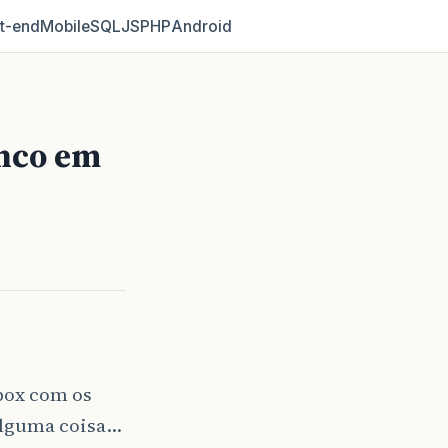
t‑end
Mobile
SQL
JS
PHP
Android
nco em
obox com os
alguma coisa…