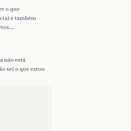
er o que
ncia) e também
jetos…
a não está
ão sei o que estou