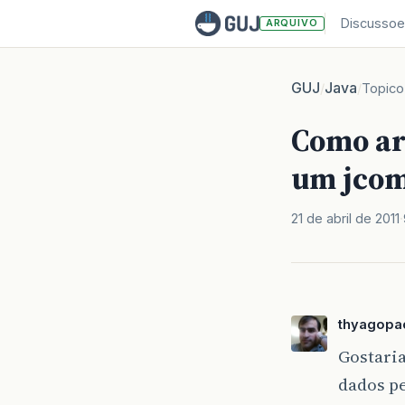
Discussoe
ARQUIVO
GUJ
Java
/
/
Topico
Como ar
um jco
21 de abril de 2011
thyagopa
Gostaria
dados p