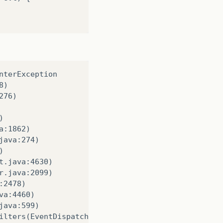
terException

)

76)



:1862)

ava:274)



.java:4630)

.java:2099)

2478)

a:4460)

ava:599)

ilters(EventDispatchThread.java:269)
