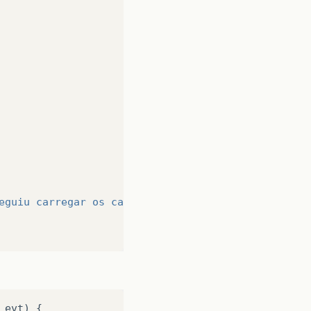
eguiu carregar os cargos:
\n
"
+
ex
);
 evt) {                                  
