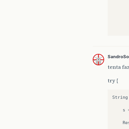
      
      
      
      
SandroSo
tenta fa
try {
String
s
Re