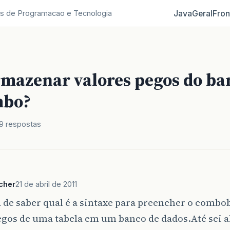
Java
Geral
Fron
s de Programacao e Tecnologia
mazenar valores pegos do ba
mbo?
9 respostas
cher
21 de abril de 2011
 de saber qual é a sintaxe para preencher o comb
egos de uma tabela em um banco de dados.Até sei 