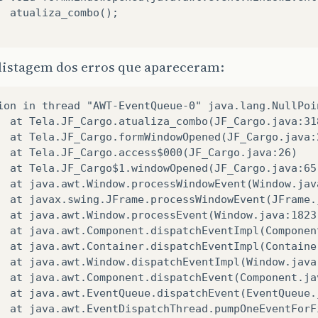
  atualiza_combo();

 listagem dos erros que apareceram:
ion in thread "AWT-EventQueue-0" java.lang.NullPoin
  at Tela.JF_Cargo.atualiza_combo(JF_Cargo.java:318
  at Tela.JF_Cargo.formWindowOpened(JF_Cargo.java:2
  at Tela.JF_Cargo.access$000(JF_Cargo.java:26)

  at Tela.JF_Cargo$1.windowOpened(JF_Cargo.java:65)
  at java.awt.Window.processWindowEvent(Window.java
  at javax.swing.JFrame.processWindowEvent(JFrame.j
  at java.awt.Window.processEvent(Window.java:1823)
  at java.awt.Component.dispatchEventImpl(Component
  at java.awt.Container.dispatchEventImpl(Container
  at java.awt.Window.dispatchEventImpl(Window.java:
  at java.awt.Component.dispatchEvent(Component.jav
  at java.awt.EventQueue.dispatchEvent(EventQueue.j
  at java.awt.EventDispatchThread.pumpOneEventForF