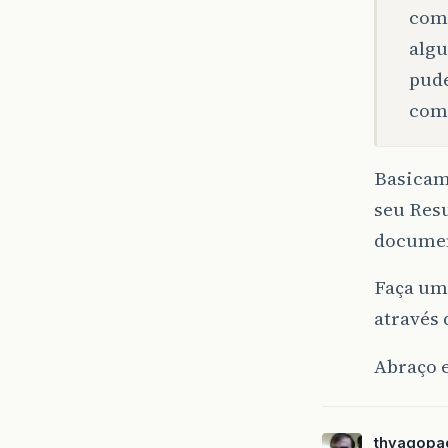
com 
algu
pud
com
Basicam
seu Resu
documen
Faça um
através
Abraço e
thyagopa