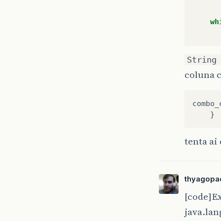
wh
String
coluna 
combo_
}
tenta ai
thyagopa
[code]E
java.la