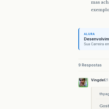
mas ach
exemplo
ALURA
Desenvolvim
Sua Carreira e
9 Respostas
Vingdel
21
thya
Gost