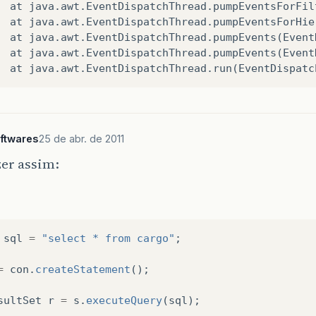
  at java.awt.EventDispatchThread.pumpEventsForFil
  at java.awt.EventDispatchThread.pumpEventsForHie
  at java.awt.EventDispatchThread.pumpEvents(Event
  at java.awt.EventDispatchThread.pumpEvents(Event
ftwares
25 de abr. de 2011
zer assim:
sql
=
"select * from cargo"
;
=
con
.
createStatement
();
sultSet
r
=
s
.
executeQuery
(
sql
);