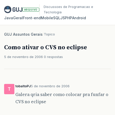
Discussoes de Programacao e
ARQUIVO
Tecnologia
Java
Geral
Front‑end
Mobile
SQL
JS
PHP
Android
GUJ
/
Assuntos Gerais
/
Topico
Como ativar o CVS no eclipse
5 de novembro de 2006
0 respostas
tobaltoPJ
5 de novembro de 2006
T
Galera qria saber como colocar pra funfar o
CVS no eclipse