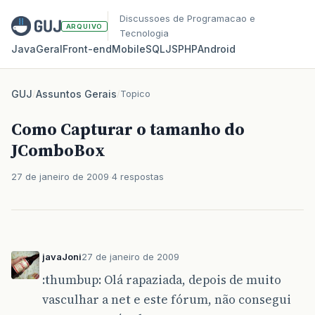
Discussoes de Programacao e
ARQUIVO
Tecnologia
Java
Geral
Front‑end
Mobile
SQL
JS
PHP
Android
GUJ
/
Assuntos Gerais
/
Topico
Como Capturar o tamanho do
JComboBox
27 de janeiro de 2009
4 respostas
javaJoni
27 de janeiro de 2009
:thumbup: Olá rapaziada, depois de muito
vasculhar a net e este fórum, não consegui