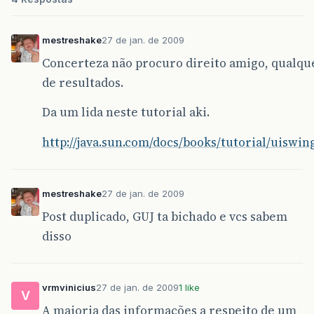
mestreshake
27 de jan. de 2009
Concerteza não procuro direito amigo, qualqu
de resultados.
Da um lida neste tutorial aki.
http://java.sun.com/docs/books/tutorial/uisw
mestreshake
27 de jan. de 2009
Post duplicado, GUJ ta bichado e vcs sabem
disso
vrmvinicius
27 de jan. de 2009
1 like
V
A maioria das informações a respeito de um