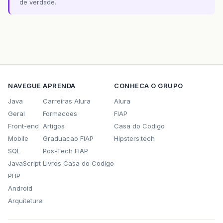
de verdade.
NAVEGUE
APRENDA
CONHECA O GRUPO
Java
Carreiras Alura
Alura
Geral
Formacoes
FIAP
Front-end
Artigos
Casa do Codigo
Mobile
Graduacao FIAP
Hipsters.tech
SQL
Pos-Tech FIAP
JavaScript
Livros Casa do Codigo
PHP
Android
Arquitetura