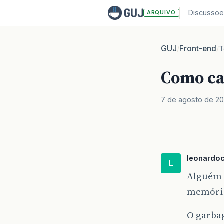
Discussoe
ARQUIVO
GUJ
Front-end
/
/
T
Como ca
7 de agosto de 2
leonardo
L
Alguém 
memóri
O garba