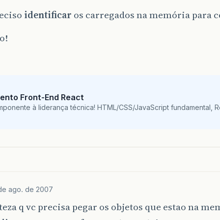
reciso
identificar
os carregados na memória para co
o!
ento Front-End React
mponente à liderança técnica! HTML/CSS/JavaScript fundamental, 
de ago. de 2007
eza q vc precisa pegar os objetos que estao na me