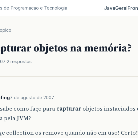
Java
Geral
Fron
s de Programacao e Tecnologia
opico
pturar objetos na memória?
007
2 respostas
cfmg
7 de agosto de 2007
sabe como faço para
capturar
objetos instaciados
a pela
JVM
?
ge collection os remove quando não em uso! Certo!