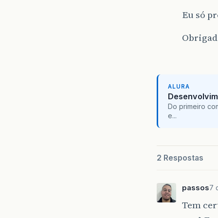
Eu só p
Obrigad
ALURA
Desenvolvim
Do primeiro co
e...
2 Respostas
passos
7 
Tem cert