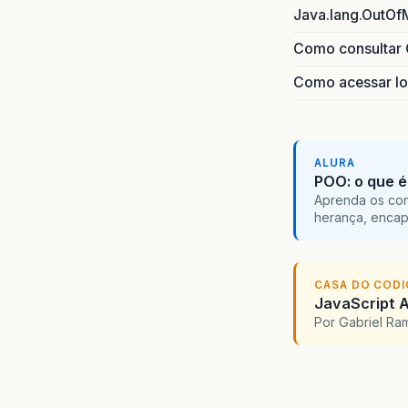
Java.lang.OutOf
Como consultar 
Como acessar lo
ALURA
POO: o que é
Aprenda os con
herança, encap
CASA DO COD
JavaScript A
Por Gabriel R