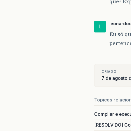
que? Exp
leonardo
L
Eu só qu
pertenc
CRIADO
7 de agosto 
Topicos relacio
Compilar e exec
[RESOLVIDO] Com