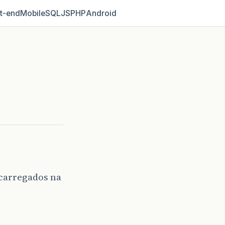
t‑end
Mobile
SQL
JS
PHP
Android
 carregados na