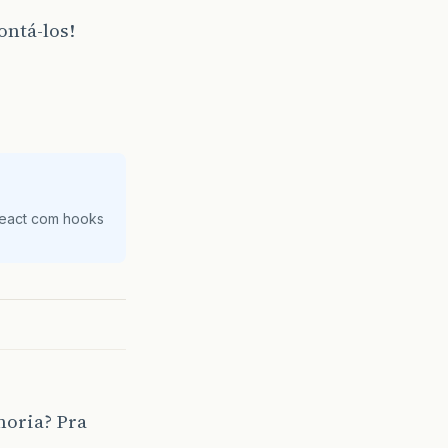
ntá-los!
React com hooks
moria? Pra