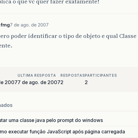
lica o que vc quer fazer exatamente!
cfmg
7 de ago. de 2007
ero poder identificar o tipo de objeto e qual Classe 
ente.
ULTIMA RESPOSTA
RESPOSTAS
PARTICIPANTES
de 2007
7 de ago. de 2007
2
2
nados
utar uma classe java pelo prompt do windows
o executar função JavaScript após página carregada