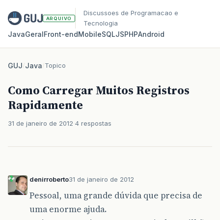
Discussoes de Programacao e
ARQUIVO
Tecnologia
Java
Geral
Front‑end
Mobile
SQL
JS
PHP
Android
GUJ
/
Java
/
Topico
Como Carregar Muitos Registros
Rapidamente
31 de janeiro de 2012
4 respostas
denirroberto
31 de janeiro de 2012
Pessoal, uma grande dúvida que precisa de
uma enorme ajuda.