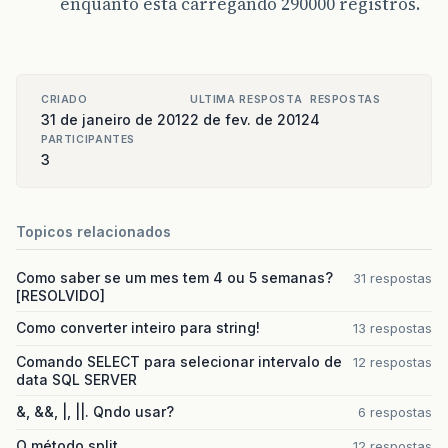
enquanto está carregando 290000 registros.
CRIADO
ULTIMA RESPOSTA
RESPOSTAS
31 de janeiro de 2012
2 de fev. de 2012
4
PARTICIPANTES
3
Topicos relacionados
Como saber se um mes tem 4 ou 5 semanas?
31 respostas
[RESOLVIDO]
Como converter inteiro para string!
13 respostas
Comando SELECT para selecionar intervalo de
12 respostas
data SQL SERVER
&, &&, |, ||. Qndo usar?
6 respostas
O método split
12 respostas