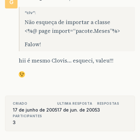
G
“clv”:
Não esqueça de importar a classe
<%@ page import=“pacote.Meses”%>
Falow!
hii é mesmo Clovis… esqueci, valeu!!!
CRIADO
ULTIMA RESPOSTA
RESPOSTAS
17 de junho de 2005
17 de jun. de 2005
3
PARTICIPANTES
3