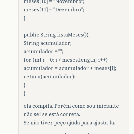
meses[10] = "Novembro";
meses[11] = "Dezembro";
}
public String listaMeses(){
String acumulador;
acumulador ="";
for (int i = 0; i < meses.length; i++)
acumulador = acumulador + meses[i];
return(acumulador);
}
}
ela compila. Porém como sou iniciante
não sei se está correta.
Se não tiver peço ajuda para ajusta-la.