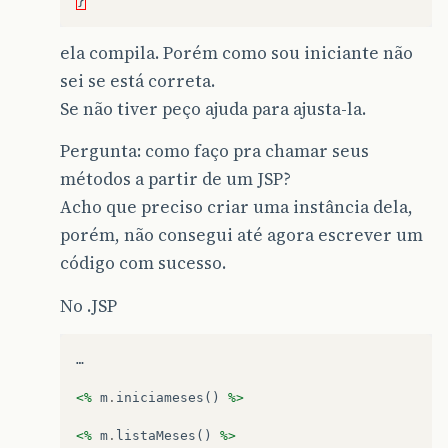
}
ela compila. Porém como sou iniciante não
sei se está correta.
Se não tiver peço ajuda para ajusta-la.
Pergunta: como faço pra chamar seus
métodos a partir de um JSP?
Acho que preciso criar uma instância dela,
porém, não consegui até agora escrever um
código com sucesso.
No .JSP
…
<%
m
.
iniciameses
()
%>
<%
m
.
listaMeses
()
%>