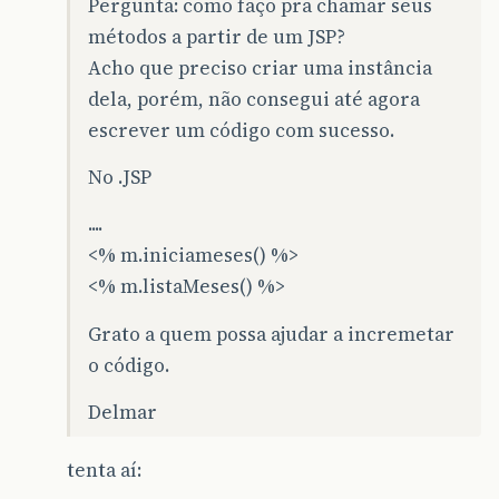
Pergunta: como faço pra chamar seus
métodos a partir de um JSP?
Acho que preciso criar uma instância
dela, porém, não consegui até agora
escrever um código com sucesso.
No .JSP
....
<% m.iniciameses() %>
<% m.listaMeses() %>
Grato a quem possa ajudar a incremetar
o código.
Delmar
tenta aí: