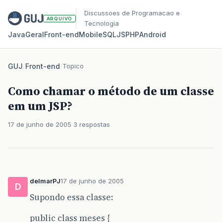
Discussoes de Programacao e
ARQUIVO
Tecnologia
Java
Geral
Front‑end
Mobile
SQL
JS
PHP
Android
GUJ
/
Front-end
/
Topico
Como chamar o método de um classe
em um JSP?
17 de junho de 2005
3 respostas
delmarPJ
17 de junho de 2005
D
Supondo essa classe:
public class meses {