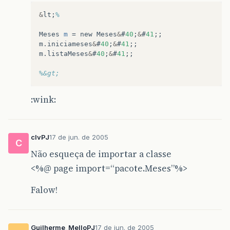
&
lt
;
%
Meses
m
=
new
Meses
&
#
40
;
&
#
41
;;
m
.
iniciameses
&
#
40
;
&
#
41
;;
m
.
listaMeses
&
#
40
;
&
#
41
;;
%&gt;
:wink:
clvPJ
17 de jun. de 2005
C
Não esqueça de importar a classe
<%@ page import=“pacote.Meses”%>
Falow!
Guilherme_MelloPJ
17 de jun. de 2005