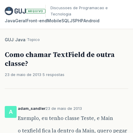
Discussoes de Programacao e
ARQUIVO
Tecnologia
Java
Geral
Front‑end
Mobile
SQL
JS
PHP
Android
GUJ
/
Java
/
Topico
Como chamar TextField de outra
classe?
23 de maio de 2013
5 respostas
adam_sandler
23 de maio de 2013
A
Exemplo, eu tenho classe Teste, e Main
o texfield fica la dentro da Main, quero pegar