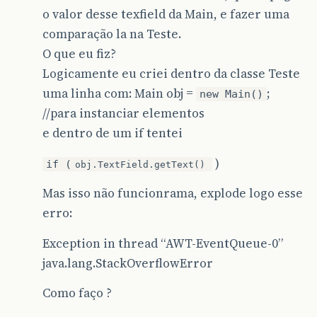
o valor desse texfield da Main, e fazer uma
comparação la na Teste.
O que eu fiz?
Logicamente eu criei dentro da classe Teste
uma linha com: Main obj =
;
new Main()
//para instanciar elementos
e dentro de um if tentei
)
if (
obj.TextField.getText()
Mas isso não funcionrama, explode logo esse
erro:
Exception in thread “AWT-EventQueue-0”
java.lang.StackOverflowError
Como faço ?