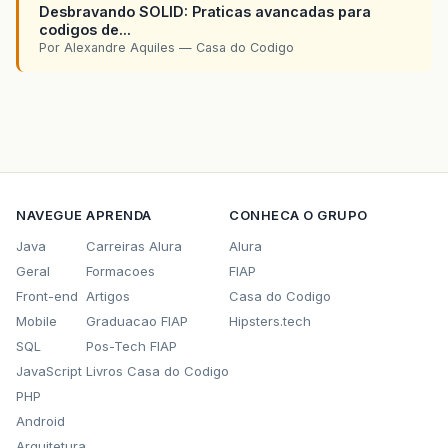
Desbravando SOLID: Praticas avancadas para
codigos de...
Por Alexandre Aquiles — Casa do Codigo
NAVEGUE
APRENDA
CONHECA O GRUPO
Java
Carreiras Alura
Alura
Geral
Formacoes
FIAP
Front-end
Artigos
Casa do Codigo
Mobile
Graduacao FIAP
Hipsters.tech
SQL
Pos-Tech FIAP
JavaScript
Livros Casa do Codigo
PHP
Android
Arquitetura