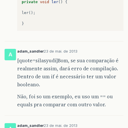
private
void
ler
()
{
ler
();
}
adam_sandler
23 de mai. de 2013
A
[quote=silasyudi]Bom, se sua comparação é
realmente assim, dará erro de compilação.
Dentro de um if é necessário ter um valor
booleano.
Não, foi so um exemplo, eu uso um == ou
equals pra comparar com outro valor.
adam_sandler
23 de mai. de 2013