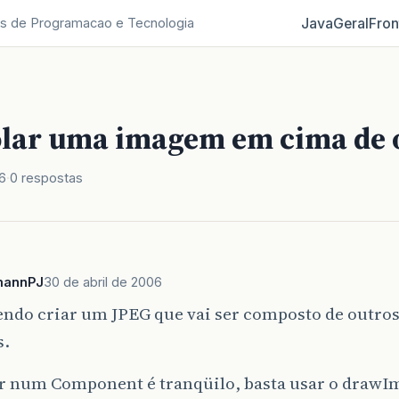
Java
Geral
Fron
s de Programacao e Tecnologia
lar uma imagem em cima de 
6
0 respostas
mannPJ
30 de abril de 2006
endo criar um JPEG que vai ser composto de outro
s.
ar num Component é tranqüilo, basta usar o drawI