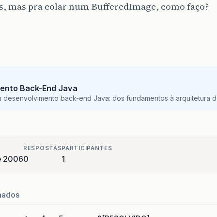
s, mas pra colar num BufferedImage, como faço?
ento Back-End Java
m desenvolvimento back-end Java: dos fundamentos à arquitetura de
RESPOSTAS
PARTICIPANTES
de 2006
0
1
nados