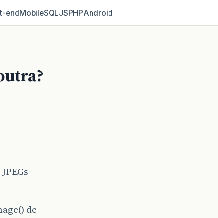
t‑end
Mobile
SQL
JS
PHP
Android
outra?
s JPEGs
mage() de