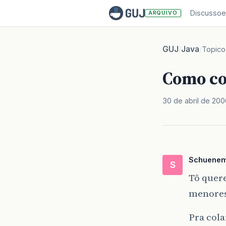
Discussoe
ARQUIVO
GUJ
Java
/
/
Topico
Como co
30 de abril de 200
Schuene
S
Tô quer
menore
Pra col