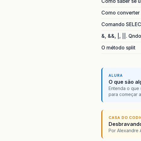
Como saber se 
Como converter i
Comando SELECT 
&, &&, |, ||. Qnd
O método split
ALURA
O que são al
Entenda o que 
para começar 
CASA DO COD
Desbravando 
Por Alexandre 