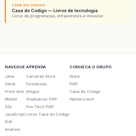
CASA DO CODIGO
Casa do Codigo — Livros de tecnologia
Livros de programacao, infraestrutura e inovacao
NAVEGUE
APRENDA
CONHECA O GRUPO
Java
Carreiras Alura
Alura
Geral
Formacoes
FIAP
Front-end
Artigos
Casa do Codigo
Mobile
Graduacao FIAP
Hipsters.tech
SQL
Pos-Tech FIAP
JavaScript
Livros Casa do Codigo
PHP
Android