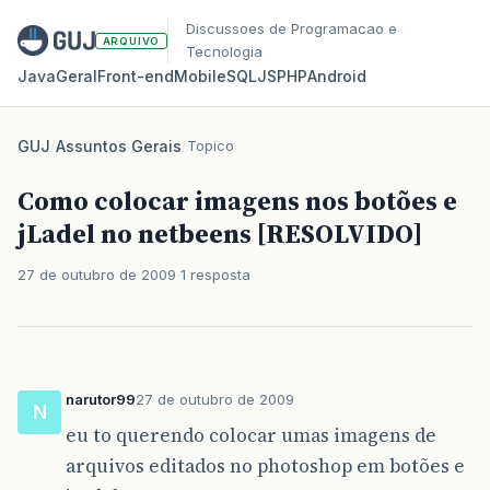
Discussoes de Programacao e
ARQUIVO
Tecnologia
Java
Geral
Front‑end
Mobile
SQL
JS
PHP
Android
GUJ
/
Assuntos Gerais
/
Topico
Como colocar imagens nos botões e
jLadel no netbeens [RESOLVIDO]
27 de outubro de 2009
1 resposta
narutor99
27 de outubro de 2009
N
eu to querendo colocar umas imagens de
arquivos editados no photoshop em botões e