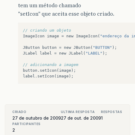
tem um método chamado
"setIcon" que aceita esse objeto criado.
// criando um objeto
ImageIcon
image
=
new
ImageIcon
(
"endereço da i
JButton
button
=
new
JButton
(
"BUTTON"
);
JLabel
label
=
new
JLabel
(
"LABEL"
);
// adicionando a imagem
button
.
setIcon
(
image
);
label
.
setIcon
(
image
);
CRIADO
ULTIMA RESPOSTA
RESPOSTAS
27 de outubro de 2009
27 de out. de 2009
1
PARTICIPANTES
2