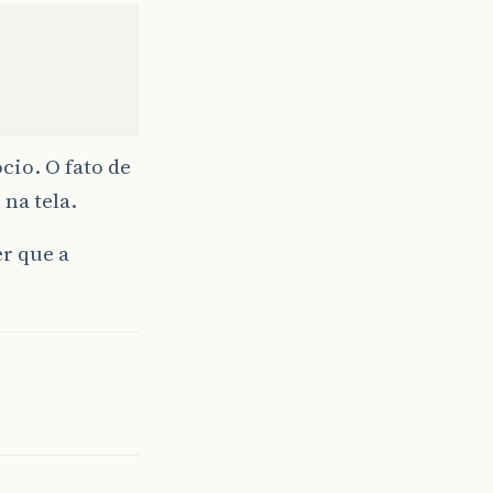
cio. O fato de
na tela.
posicao
)
{
er que a
sua agenda"
);