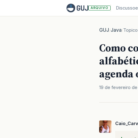
Discussoe
ARQUIVO
GUJ
Java
/
/
Topico
Como co
alfabéti
agenda 
19 de fevereiro de
Caio_Carv