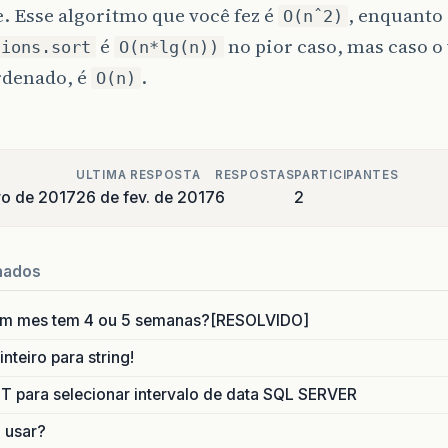
list
+
"\n "
+
(
i
+
1
)
+
" - "
+
vetor
[
i
]
;
e. Esse algoritmo que você fez é
, enquanto
O(nˆ2)
é
no pior caso, mas caso o 
tions.sort
O(n*lg(n))
nPane
.
showMessageDialog
(
null
,
list
);
rdenado, é
.
O(n)
 METODO LISTAR
EÇO METODO LISTAR POR LETRA
ULTIMA RESPOSTA
RESPOSTAS
PARTICIPANTES
e
static
String
ListarLetra
(
String
[]
vetor
,
int
fi
ro de 2017
26 de fev. de 2017
6
2
filt
=
JOptionPane
.
showInputDialog
(
"Deseja filtra
nt
i
=
0
;
i
<
fim
;
i
++
)
{
nados
letra
=
vetor
[
i
]
.
substring
(
0
,
1
);
tra
.
equals
(
filt
))
(
i
+
1
)
+
"-"
+
vetor
[
i
]
+
"\n"
+
aux
;
um mes tem 4 ou 5 semanas?[RESOLVIDO]
nteiro para string!
aux
;
para selecionar intervalo de data SQL SERVER
 METODO LISTAR POR LETRA
o usar?