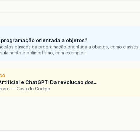
static
void
main
(
String
[]
args
)
{
O Auto-generated method stub
[]
vetor
=
new
String
[
10
]
;
contato
,
filtro
,
comp
;
 programação orientada a objetos?
cao
,
fim
=
Entrada
(
vetor
),
posicao
;
ceitos básicos da programação orientada a objetos, como classes,
sulamento e polimorfismo, com exemplos.
=
Integer
.
parseInt
(
JOptionPane
.
showInputDialog
(
"Su
 Inserir\n"
+
"3 - Remover\n"
+
"4- Listar\n"
+
"5
IGO
Artificial e ChatGPT: Da revolucao dos...
arraro — Casa do Codigo
e
((
opcao
<
1
)
||
(
opcao
>
6
));
(
opcao
)
{
:
o
=
Integer
.
parseInt
(
JOptionPane
.
showInputDialog
(
"
o
=
Acessar
(
vetor
,
fim
,
posicao
);