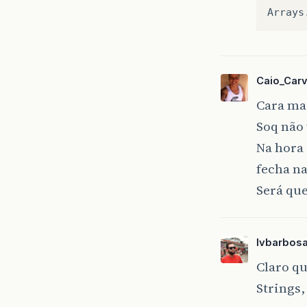
vetor
[
Arrays
fim
=
JOptio
}
Caio_Carv
return
Cara mas
}
Soq não
// FIM
Na hora
// COM
fecha n
Será que
privat
String
if
((
p
lvbarbos
contat
Claro qu
}
else
Strings,