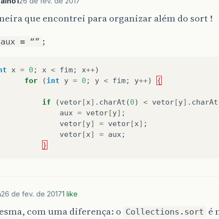
alho1
26 de fev. de 2017
o
=
vetor
[
posicao
]
;
eira que encontrei para organizar além do sort !
nt
i
=
posicao
;
i
<
fim
-
1
;
i
++
)
{
;
i
]
=
vetor
[
i
+
1
]
;
 aux = “”
nt
x
=
0
;
x
<
fim
;
x
++
)
fim
-
1
;
for
(
int
y
=
0
;
y
<
fim
;
y
++
)
{
nPane
.
showMessageDialog
(
null
,
"Remoção efetuada co
if
(
vetor
[
x
]
.
charAt
(
0
)
<
vetor
[
y
]
.
charAt
aux
=
vetor
[
y
]
;
fim
;
vetor
[
y
]
=
vetor
[
x
]
;
vetor
[
x
]
=
aux
;
}
 METODO REMOVER
EÇO METODO LISTAR
e
static
void
Listar
(
String
[]
vetor
,
int
fim
)
{
a
26 de fev. de 2017
1 like
list
=
""
;
esma, com uma diferença: o
é 
Collections.sort
nt
i
=
0
;
i
<
fim
;
i
++
)
{