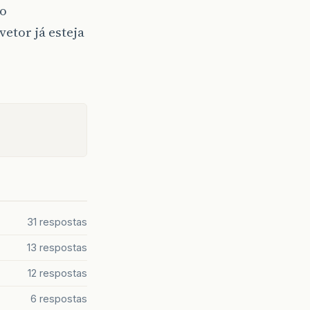
 o
vetor já esteja
m
,
String
aux
)
{
r por qual letra ? "
);
31 respostas
13 respostas
12 respostas
6 respostas