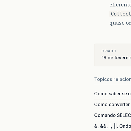
list
=
eficient
}
Collec
JOptio
quase o
}
// FIM
// COM
CRIADO
privat
19 de feverei
String
for
(
i
Topicos relacio
String
if
(
le
aux
=
Como saber se 
}
Como converter i
return
}
Comando SELECT 
// FIM
&, &&, |, ||. Qnd