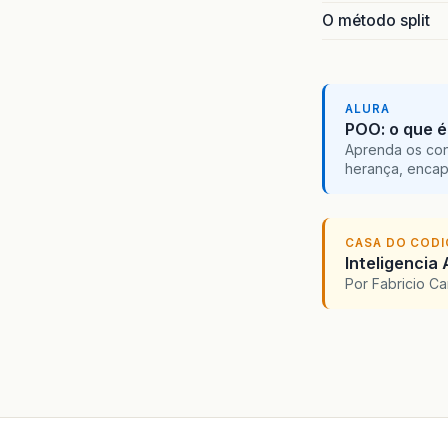
O método split
public
// TOD
String
String
ALURA
POO: o que é
int
op
Aprenda os con
herança, encap
do
{
do
{
opcao
+
"2 -
CASA DO COD
Inteligencia 
Por Fabricio C
}
whil
switch
case
1
posica
contat