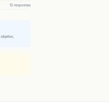
12 respostas
 objetos,
as opções são :"
+
" \n \n 1 - Acessar\n"
 - Listar Por Inicial\n"
+
"6 - Sair"
));
Qual a posição do que contato deseja acessar"
));