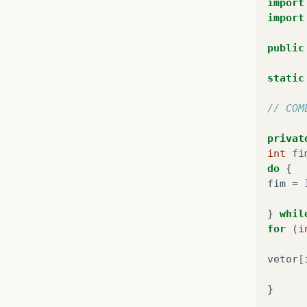
import
import
public
static
// COM
privat
int
fi
do
{
fim
=
}
whil
for
(
i
vetor
[
}