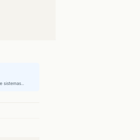
posicao
,
String
contato
)
{
a agenda !"
);
 sistemas...
 !"
);