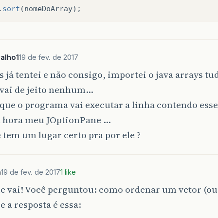
posicao
]
=
contato
;
.
sort
(
nomeDoArray
);
fim
+
1
;
nPane
.
showMessageDialog
(
null
,
"Inserido com sucess
alho1
19 de fev. de 2017
fim
;
 já tentei e não consigo, importei o java arrays t
 vai de jeito nenhum…
 METODO INSERIR
 que o programa vai executar a linha contendo ess
EÇO METODO ACESSAR
a hora meu JOptionPane …
 tem um lugar certo pra por ele ?
e
static
String
Acessar
(
String
[]
vetor
,
int
fim
,
i
contato
;
osicao
<
0
)
||
(
posicao
>
fim
))
{
a
19 de fev. de 2017
1 like
o
=
""
;
e vai! Você perguntou: como ordenar um vetor (ou 
{
 e a resposta é essa: