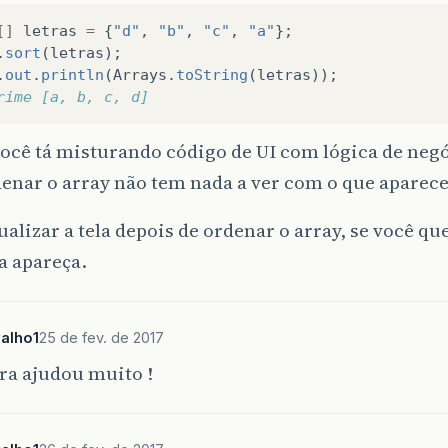
o
=
vetor
[
posicao
-
1
]
;
[]
letras
=
{
"d"
,
"b"
,
"c"
,
"a"
};
contato
;
.
sort
(
letras
);
.
out
.
println
(
Arrays
.
toString
(
letras
));
rime [a, b, c, d]
 METODO ACESSAR
ocê tá misturando código de UI com lógica de negó
EÇO METODO REMOVER
enar o array não tem nada a ver com o que aparece 
e
static
int
Remover
(
String
[]
vetor
,
int
fim
,
int
ualizar a tela depois de ordenar o array, se você qu
contato
=
""
;
 apareça.
o
=
posicao
-
1
;
m
==
0
)
{
nPane
.
showMessageDialog
(
null
,
"Não há contatos em 
alho1
25 de fev. de 2017
ra ajudou muito !
osicao
<
0
)
||
(
posicao
>
fim
))
nPane
.
showMessageDialog
(
null
,
"Posição inválida"
);