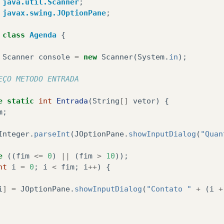
java.util.Scanner
;
javax.swing.JOptionPane
;
class
Agenda
{
Scanner
console
=
new
Scanner
(
System
.
in
);
EÇO METODO ENTRADA
e
static
int
Entrada
(
String
[]
vetor
)
{
m
;
Integer
.
parseInt
(
JOptionPane
.
showInputDialog
(
"Quan
e
((
fim
<=
0
)
||
(
fim
>
10
));
nt
i
=
0
;
i
<
fim
;
i
++
)
{
i
]
=
JOptionPane
.
showInputDialog
(
"Contato "
+
(
i
+