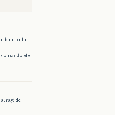
o!"
);
udo bonitinho
e comando ele
nt
posicao
)
{
array) de