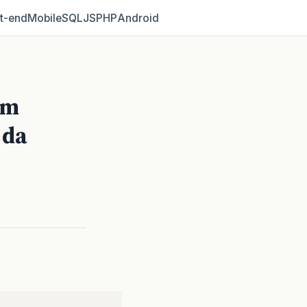
t‑end
Mobile
SQL
JS
PHP
Android
em
 da