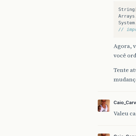
contat
}
String
return
Arrays
System
}
// imp
// FIM
Agora, v
// COM
você ord
privat
Tente at
String
mudança
posica
if
(
fi
JOptio
Caio_Carv
}
Valeu ca
if
((
p
JOptio
else
{