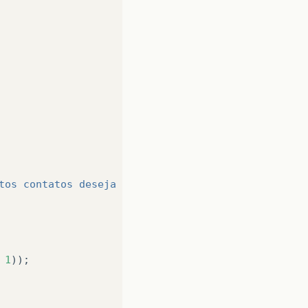
tos contatos deseja adicionar (MAX: 10) ?"
));
1
));