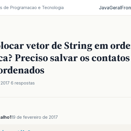
Java
Geral
Fron
s de Programacao e Tecnologia
locar vetor de String em ord
ca? Preciso salvar os contatos
ordenados
 2017
6 respostas
alho1
19 de fevereiro de 2017