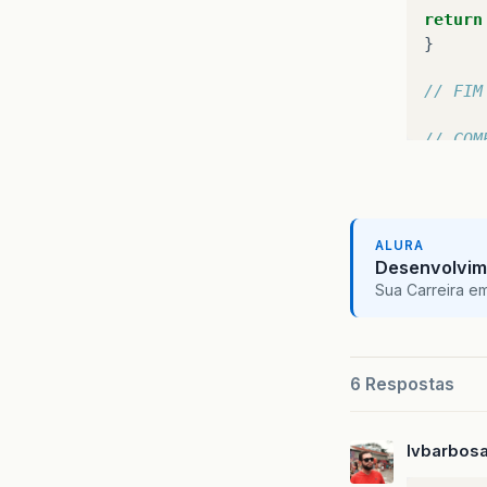
return
}
// FIM
// COM
privat
posica
if
(
fi
JOptio
ALURA
Desenvolvim
}
else
Sua Carreira e
JOptio
}
else
for
(
i
6 Respostas
vetor
[
lvbarbos
}