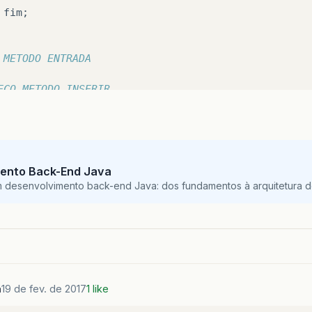
fim
;
 METODO ENTRADA
EÇO METODO INSERIR
e
static
int
Inserir
(
String
[]
vetor
,
int
fim
,
int
o
=
posicao
-
1
;
m
==
10
)
{
nPane
.
showMessageDialog
(
null
,
"Não há espaço em su
ento Back-End Java
if
((
posicao
<
0
)
||
(
posicao
>
fim
))
{
m desenvolvimento back-end Java: dos fundamentos à arquitetura de
nPane
.
showMessageDialog
(
null
,
"Posição inexistente
{
nt
i
=
fim
-
1
;
i
>=
posicao
;
i
--
)
{
i
+
1
]
=
vetor
[
i
]
;
a
19 de fev. de 2017
1 like