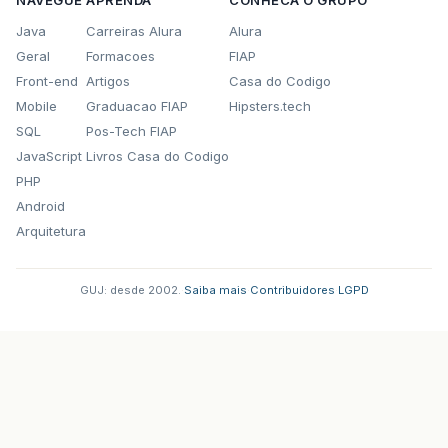
Java
Carreiras Alura
Alura
Geral
Formacoes
FIAP
Front-end
Artigos
Casa do Codigo
Mobile
Graduacao FIAP
Hipsters.tech
SQL
Pos-Tech FIAP
JavaScript
Livros Casa do Codigo
PHP
Android
Arquitetura
GUJ: desde 2002.
·
Saiba mais
·
Contribuidores
·
LGPD