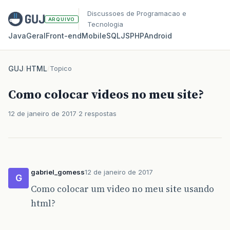
Discussoes de Programacao e
ARQUIVO
Tecnologia
Java
Geral
Front‑end
Mobile
SQL
JS
PHP
Android
GUJ
/
HTML
/
Topico
Como colocar videos no meu site?
12 de janeiro de 2017
2 respostas
gabriel_gomess
12 de janeiro de 2017
G
Como colocar um video no meu site usando
html?