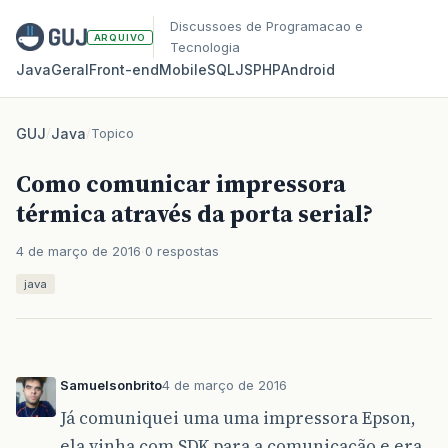
Discussoes de Programacao e
ARQUIVO
Tecnologia
Java
Geral
Front‑end
Mobile
SQL
JS
PHP
Android
GUJ
/
Java
/
Topico
Como comunicar impressora
térmica através da porta serial?
4 de março de 2016
0 respostas
java
Samuelsonbrito
4 de março de 2016
Já comuniquei uma uma impressora Epson,
ela vinha com SDK para a comunicação e era