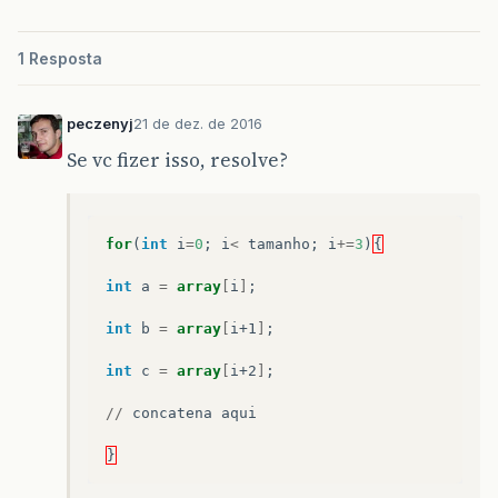
1 Resposta
peczenyj
21 de dez. de 2016
Se vc fizer isso, resolve?
for
(
int
i
=
0
;
i
<
tamanho
;
i
+=
3
)
{
int
a
=
array
[
i
]
;
int
b
=
array
[
i+1
]
;
int
c
=
array
[
i+2
]
;
//
concatena
aqui
}