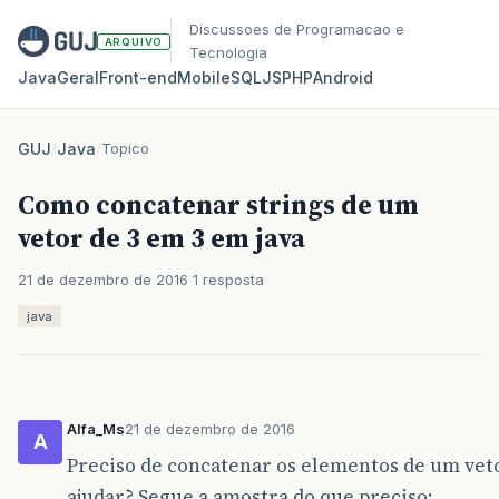
Discussoes de Programacao e
ARQUIVO
Tecnologia
Java
Geral
Front‑end
Mobile
SQL
JS
PHP
Android
GUJ
/
Java
/
Topico
Como concatenar strings de um
vetor de 3 em 3 em java
21 de dezembro de 2016
1 resposta
java
Alfa_Ms
21 de dezembro de 2016
A
Preciso de concatenar os elementos de um vet
ajudar? Segue a amostra do que preciso: