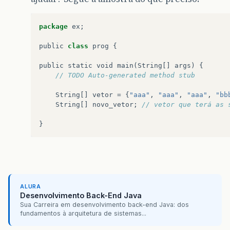
package
ex
;
public
class
prog
{
public
static
void
main
(
String
[]
args
)
{
// TODO Auto-generated method stub
String
[]
vetor
=
{
"aaa"
,
"aaa"
,
"aaa"
,
"bb
String
[]
novo_vetor
;
// vetor que terá as 
}
ALURA
Desenvolvimento Back-End Java
Sua Carreira em desenvolvimento back-end Java: dos
fundamentos à arquitetura de sistemas...