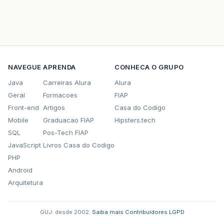
NAVEGUE
APRENDA
CONHECA O GRUPO
Java
Carreiras Alura
Alura
Geral
Formacoes
FIAP
Front-end
Artigos
Casa do Codigo
Mobile
Graduacao FIAP
Hipsters.tech
SQL
Pos-Tech FIAP
JavaScript
Livros Casa do Codigo
PHP
Android
Arquitetura
GUJ: desde 2002.
·
Saiba mais
·
Contribuidores
·
LGPD