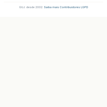
GUJ: desde 2002.
·
Saiba mais
·
Contribuidores
·
LGPD