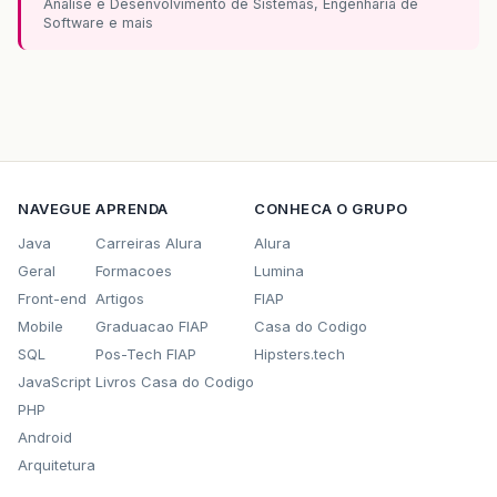
Analise e Desenvolvimento de Sistemas, Engenharia de
Software e mais
NAVEGUE
APRENDA
CONHECA O GRUPO
Java
Carreiras Alura
Alura
Geral
Formacoes
Lumina
Front-end
Artigos
FIAP
Mobile
Graduacao FIAP
Casa do Codigo
SQL
Pos-Tech FIAP
Hipsters.tech
JavaScript
Livros Casa do Codigo
PHP
Android
Arquitetura