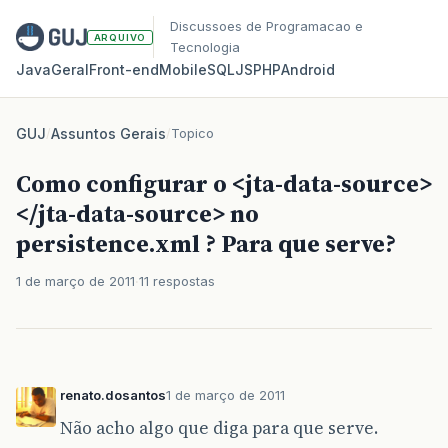
Discussoes de Programacao e
ARQUIVO
Tecnologia
Java
Geral
Front‑end
Mobile
SQL
JS
PHP
Android
GUJ
/
Assuntos Gerais
/
Topico
Como configurar o <jta-data-source>
</jta-data-source> no
persistence.xml ? Para que serve?
1 de março de 2011
11 respostas
renato.dosantos
1 de março de 2011
Não acho algo que diga para que serve.