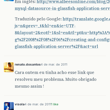
Em inglês:
http://www.albeesonline.com/blog/2
mysql-datasource-in-glassfish-application-serv
Traduzido pelo Google:
http://translate.google
js=n&prev=_t&hl=en&ie=UTF-
8&layout=2&eotf=1&sl=en&tl=pt&u=http%3A
g%2F2008%2F08%2F06%2Fcreating-and-configur
glassfish-application-server%2F&act=url
renato.dosantos
4 de mar. de 2011
Cara ontem eu tinha acho esse link que
resolveu meu problema. Muito obrigado
mesmo assim !
visola
4 de mar. de 2011
1 like