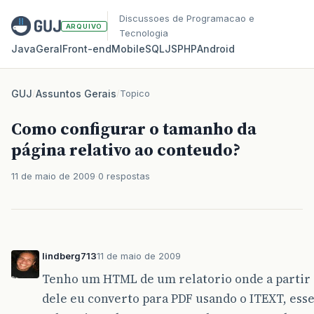
Discussoes de Programacao e
ARQUIVO
Tecnologia
Java
Geral
Front‑end
Mobile
SQL
JS
PHP
Android
GUJ
/
Assuntos Gerais
/
Topico
Como configurar o tamanho da
página relativo ao conteudo?
11 de maio de 2009
0 respostas
lindberg713
11 de maio de 2009
Tenho um HTML de um relatorio onde a partir
dele eu converto para PDF usando o ITEXT, ess