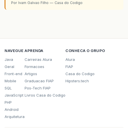
Por Ivam Galvao Filho — Casa do Codigo
NAVEGUE
APRENDA
CONHECA O GRUPO
Java
Carreiras Alura
Alura
Geral
Formacoes
FIAP
Front-end
Artigos
Casa do Codigo
Mobile
Graduacao FIAP
Hipsters.tech
SQL
Pos-Tech FIAP
JavaScript
Livros Casa do Codigo
PHP
Android
Arquitetura