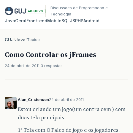
Discussoes de Programacao e
ARQUIVO
Tecnologia
Java
Geral
Front‑end
Mobile
SQL
JS
PHP
Android
GUJ
/
Java
/
Topico
Como Controlar os jFrames
24 de abril de 2011
3 respostas
Alan_Cristensen
24 de abril de 2011
Estou criando um jogo(um contra cem ) com
duas tela prncipais
1ª Tela com O Palco do jogo e os jogadores.