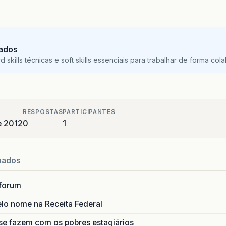
Dados
skills técnicas e soft skills essenciais para trabalhar de forma colab
RESPOSTAS
PARTICIPANTES
e 2012
0
1
nados
forum
lo nome na Receita Federal
se fazem com os pobres estagiários