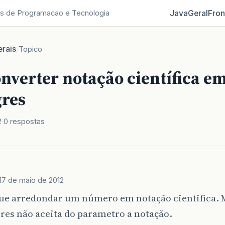
Java
Geral
Fron
s de Programacao e Tecnologia
rais
/
Topico
nverter notação científica e
gres
2
0 respostas
17 de maio de 2012
ue arredondar um número em notação cientifica. 
res não aceita do parametro a notação.