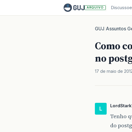
Discussoe
ARQUIVO
GUJ
Assuntos Ge
/
Como co
no post
17 de maio de 201
LordStark
L
Tenho q
do postg