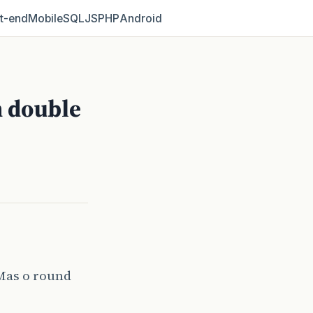
t‑end
Mobile
SQL
JS
PHP
Android
m double
Mas o round