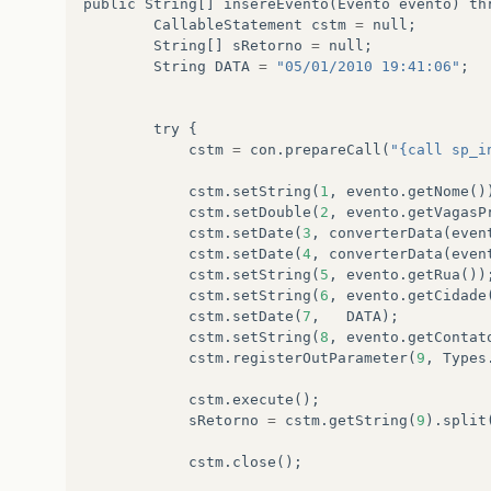
public
String
[]
insereEvento
(
Evento
evento
)
th
CallableStatement
cstm
=
null
;
String
[]
sRetorno
=
null
;
String
DATA
=
"05/01/2010 19:41:06"
;
try
{
cstm
=
con
.
prepareCall
(
"{call sp_i
cstm
.
setString
(
1
,
evento
.
getNome
()
cstm
.
setDouble
(
2
,
evento
.
getVagasP
cstm
.
setDate
(
3
,
converterData
(
even
cstm
.
setDate
(
4
,
converterData
(
even
cstm
.
setString
(
5
,
evento
.
getRua
())
cstm
.
setString
(
6
,
evento
.
getCidade
cstm
.
setDate
(
7
,
DATA
);
cstm
.
setString
(
8
,
evento
.
getContat
cstm
.
registerOutParameter
(
9
,
Types
cstm
.
execute
();
sRetorno
=
cstm
.
getString
(
9
).
split
cstm
.
close
();