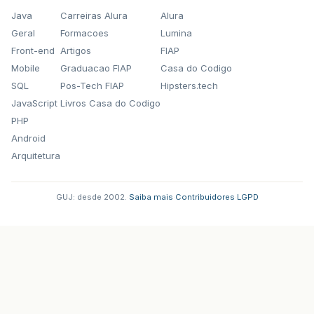
Java
Carreiras Alura
Alura
Geral
Formacoes
Lumina
Front-end
Artigos
FIAP
Mobile
Graduacao FIAP
Casa do Codigo
SQL
Pos-Tech FIAP
Hipsters.tech
JavaScript
Livros Casa do Codigo
PHP
Android
Arquitetura
GUJ: desde 2002.
·
Saiba mais
·
Contribuidores
·
LGPD