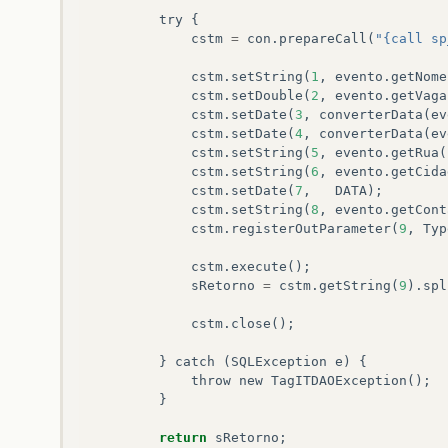
try
{
cstm
=
con
.
prepareCall
(
"{call sp
cstm
.
setString
(
1
,
evento
.
getNome
cstm
.
setDouble
(
2
,
evento
.
getVaga
cstm
.
setDate
(
3
,
converterData
(
ev
cstm
.
setDate
(
4
,
converterData
(
ev
cstm
.
setString
(
5
,
evento
.
getRua
(
cstm
.
setString
(
6
,
evento
.
getCida
cstm
.
setDate
(
7
,
DATA
);
cstm
.
setString
(
8
,
evento
.
getCont
cstm
.
registerOutParameter
(
9
,
Typ
cstm
.
execute
();
sRetorno
=
cstm
.
getString
(
9
).
spl
cstm
.
close
();
}
catch
(
SQLException
e
)
{
throw
new
TagITDAOException
();
}
return
sRetorno
;