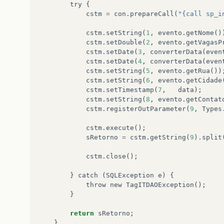
try
{
cstm
=
con
.
prepareCall
(
"{call sp_i
cstm
.
setString
(
1
,
evento
.
getNome
()
cstm
.
setDouble
(
2
,
evento
.
getVagasP
cstm
.
setDate
(
3
,
converterData
(
even
cstm
.
setDate
(
4
,
converterData
(
even
cstm
.
setString
(
5
,
evento
.
getRua
())
cstm
.
setString
(
6
,
evento
.
getCidade
cstm
.
setTimestamp
(
7
,
data
);
cstm
.
setString
(
8
,
evento
.
getContat
cstm
.
registerOutParameter
(
9
,
Types
cstm
.
execute
();
sRetorno
=
cstm
.
getString
(
9
).
split
cstm
.
close
();
}
catch
(
SQLException
e
)
{
throw
new
TagITDAOException
();
}
return
sRetorno
;
}