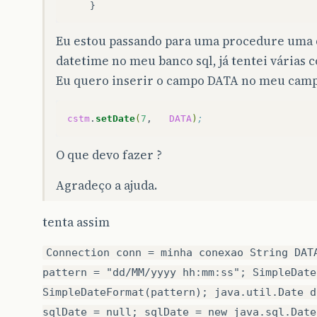
}
Eu estou passando para uma procedure uma
datetime no meu banco sql, já tentei várias 
Eu quero inserir o campo DATA no meu camp
cstm
.
setDate
(
7
,
DATA
)
;
O que devo fazer ?
Agradeço a ajuda.
tenta assim
Connection conn = minha conexao String DAT
pattern = "dd/MM/yyyy hh:mm:ss"; SimpleDate
SimpleDateFormat(pattern); java.util.Date d
sqlDate = null; sqlDate = new java.sql.Date