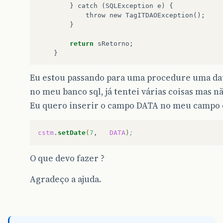
}
catch
(
SQLException
e
)
{
throw
new
TagITDAOException
();
}
return
sRetorno
;
}
Eu estou passando para uma procedure uma d
no meu banco sql, já tentei várias coisas mas n
Eu quero inserir o campo DATA no meu campo 
cstm
.
setDate
(
7
,
DATA
)
;
O que devo fazer ?
Agradeço a ajuda.