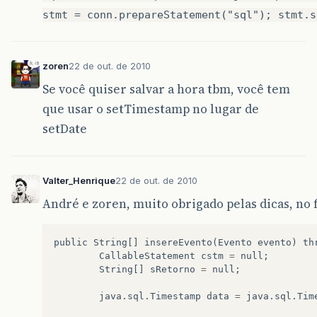
stmt = conn.prepareStatement("sql"); stmt.s
zoren
22 de out. de 2010
Se você quiser salvar a hora tbm, você tem
que usar o setTimestamp no lugar de
setDate
Valter_Henrique
22 de out. de 2010
André e zoren, muito obrigado pelas dicas, no f
public
String
[]
insereEvento
(
Evento
evento
)
th
CallableStatement
cstm
=
null
;
String
[]
sRetorno
=
null
;
java
.
sql
.
Timestamp
data
=
java
.
sql
.
Tim