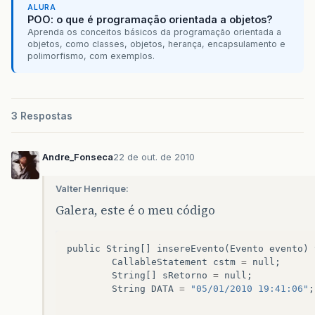
ALURA
POO: o que é programação orientada a objetos?
Aprenda os conceitos básicos da programação orientada a
objetos, como classes, objetos, herança, encapsulamento e
polimorfismo, com exemplos.
3 Respostas
Andre_Fonseca
22 de out. de 2010
Valter Henrique:
Galera, este é o meu código
public
String
[]
insereEvento
(
Evento
evento
)
CallableStatement
cstm
=
null
;
String
[]
sRetorno
=
null
;
String
DATA
=
"05/01/2010 19:41:06"
;