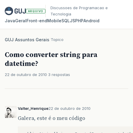
Discussoes de Programacao e
ARQUIVO
Tecnologia
Java
Geral
Front‑end
Mobile
SQL
JS
PHP
Android
GUJ
/
Assuntos Gerais
/
Topico
Como converter string para
datetime?
22 de outubro de 2010
3 respostas
Valter_Henrique
22 de outubro de 2010
Galera, este é o meu código