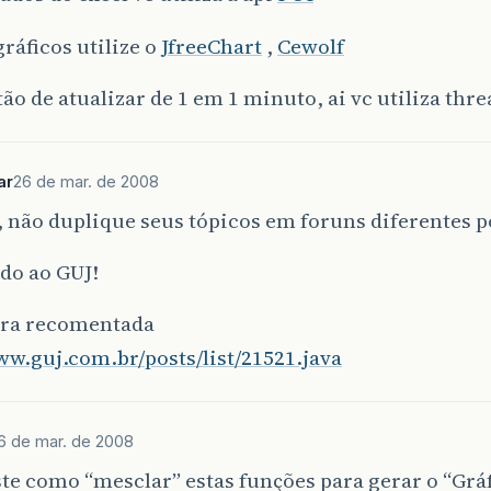
gráficos utilize o
JfreeChart
,
Cewolf
tão de atualizar de 1 em 1 minuto, ai vc utiliza thr
ar
26 de mar. de 2008
 não duplique seus tópicos em foruns diferentes p
do ao GUJ!
tura recomentada
ww.guj.com.br/posts/list/21521.java
6 de mar. de 2008
te como “mesclar” estas funções para gerar o “Gr