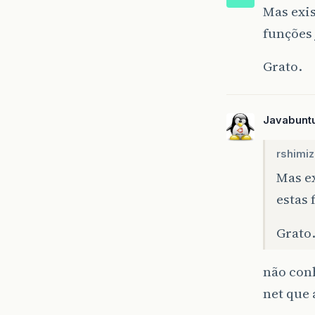
Mas exi
funções 
Grato.
Javabunt
rshimiz
Mas e
estas 
Grato
não con
net que 