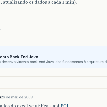
 atualizando os dados a cada 1 min).
.
ento Back-End Java
m desenvolvimento back-end Java: dos fundamentos à arquitetura de
u
26 de mar. de 2008
dados do excel vc utiliza a api
POI