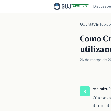
Discussoe
ARQUIVO
GUJ
Java
/
/
Topico
Como Cr
utilizan
26 de março de 2
rshimizu
2
R
Olá pess
dados do