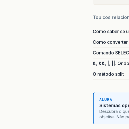
Topicos relacio
Como saber se 
Como converter i
Comando SELECT 
&, &&, |, ||. Qnd
O método split
ALURA
Sistemas ope
Descubra o que
objetiva. Não 