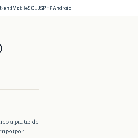
t‑end
Mobile
SQL
JS
PHP
Android
)
ico a partir de
tempo(por