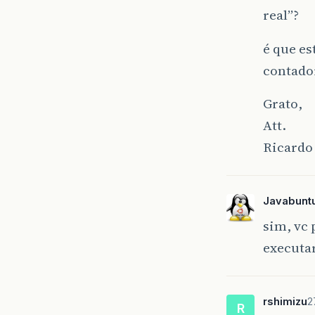
real”?
é que e
contador
Grato,
Att.
Ricardo
Javabunt
sim, vc 
executa
rshimizu
2
R