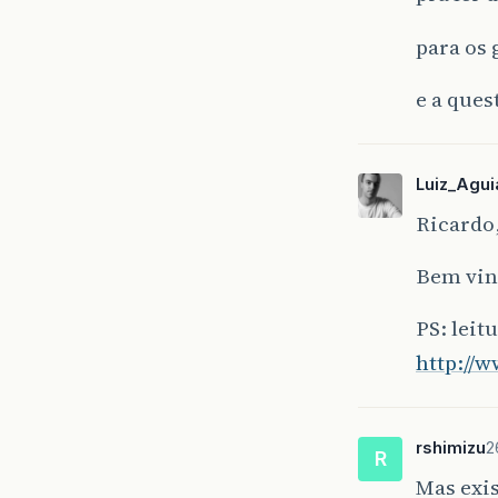
para os 
e a ques
Luiz_Agui
Ricardo,
Bem vin
PS: lei
http://w
rshimizu
2
R
Mas exis