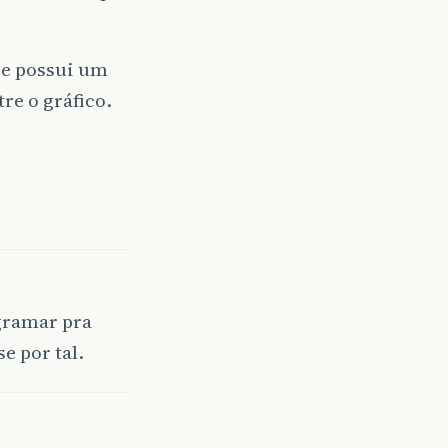
ue possui um
re o gráfico.
ogramar pra
 por tal.