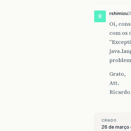
rshimizu
2
R
Oi, cons
com os d
“Except
java.la
problem
Grato,
Att.
Ricardo
CRIADO
26 de março