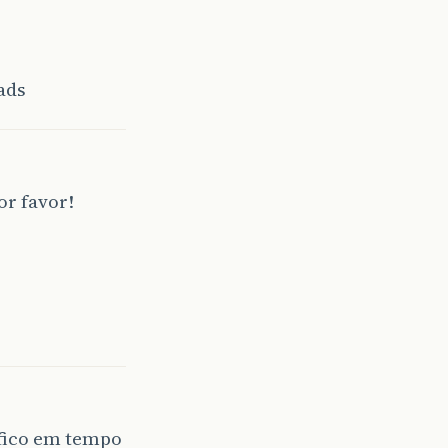
eads
or favor!
áfico em tempo