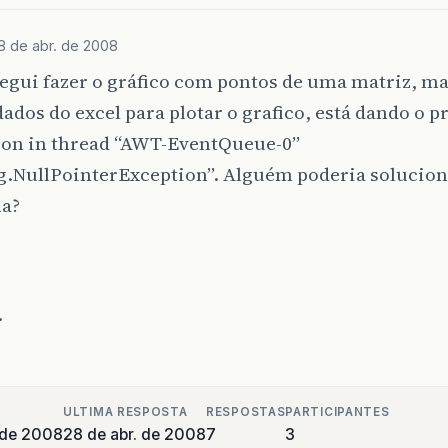
8 de abr. de 2008
egui fazer o gráfico com pontos de uma matriz, m
ados do excel para plotar o grafico, está dando o 
ion in thread “AWT-EventQueue-0”
ng.NullPointerException”. Alguém poderia solucion
a?
.
ULTIMA RESPOSTA
RESPOSTAS
PARTICIPANTES
 de 2008
28 de abr. de 2008
7
3