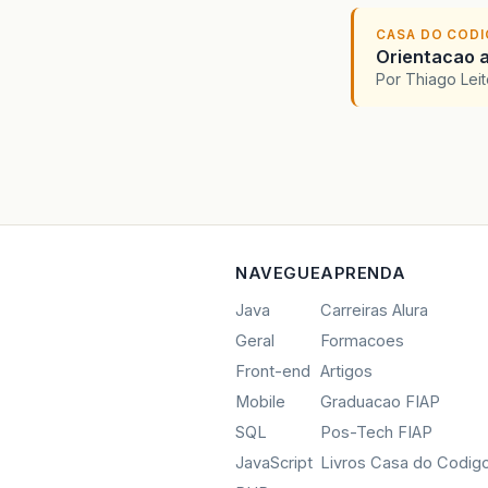
CASA DO COD
Orientacao a
Por Thiago Lei
NAVEGUE
APRENDA
Java
Carreiras Alura
Geral
Formacoes
Front-end
Artigos
Mobile
Graduacao FIAP
SQL
Pos-Tech FIAP
JavaScript
Livros Casa do Codig