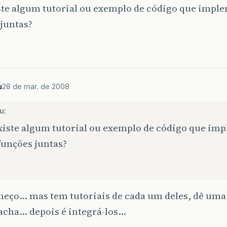
ste algum tutorial ou exemplo de código que imple
juntas?
u
28 de mar. de 2008
u:
xiste algum tutorial ou exemplo de código que im
funções juntas?
.
heço… mas tem tutoriais de cada um deles, dê uma
acha… depois é integrá-los…