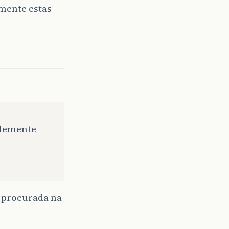
mente estas
plemente
 procurada na