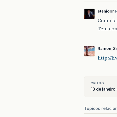
steniobh
1
Como faç
Tem com
Ramon_S
http://
CRIADO
13 de janeiro
Topicos relacio