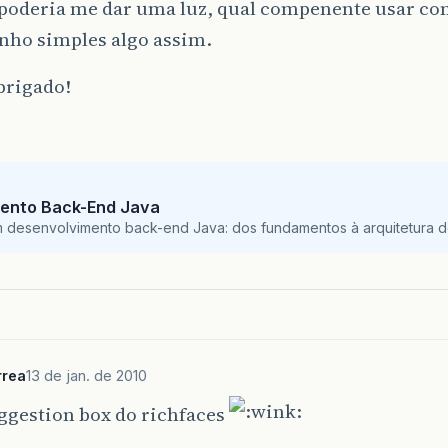
poderia me dar uma luz, qual compenente usar co
nho simples algo assim.
brigado!
ento Back-End Java
m desenvolvimento back-end Java: dos fundamentos à arquitetura de
rrea
13 de jan. de 2010
ggestion box do richfaces