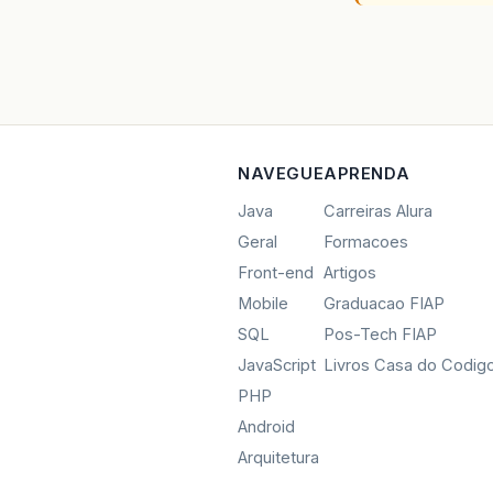
NAVEGUE
APRENDA
Java
Carreiras Alura
Geral
Formacoes
Front-end
Artigos
Mobile
Graduacao FIAP
SQL
Pos-Tech FIAP
JavaScript
Livros Casa do Codig
PHP
Android
Arquitetura