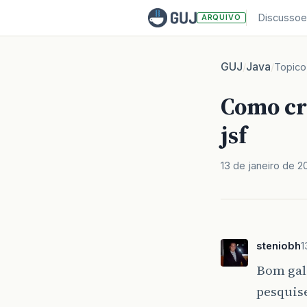
Discussoe
ARQUIVO
GUJ
Java
/
/
Topico
Como cr
jsf
13 de janeiro de 2
steniobh
1
Bom gale
pesquise