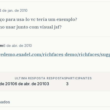
4 de jan. de 2010
o para usa-lo vc teria um exemplo?
o usar junto com visual jsf?
im
6 de abr. de 2010
livedemo.exadel.com/richfaces-demo/richfaces/sug
ULTIMA RESPOSTA
RESPOSTAS
PARTICIPANTES
 de 2010
6 de abr. de 2010
3
3
nados