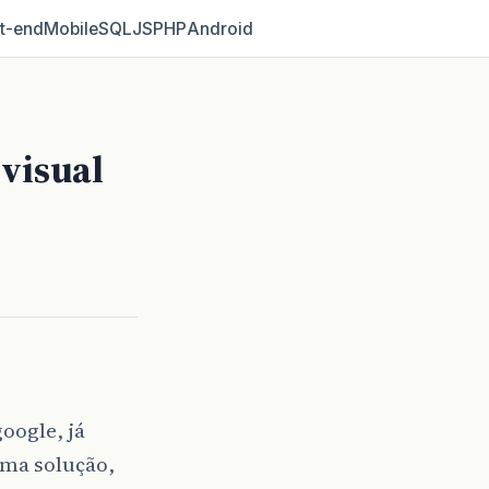
t‑end
Mobile
SQL
JS
PHP
Android
visual
oogle, já
uma solução,