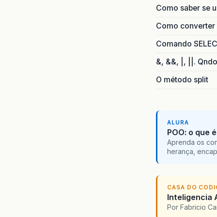
Como saber se 
Como converter i
Comando SELECT 
&, &&, |, ||. Qnd
O método split
ALURA
POO: o que é
Aprenda os con
herança, encap
CASA DO COD
Inteligencia 
Por Fabricio C