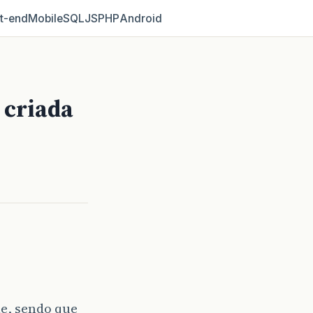
t‑end
Mobile
SQL
JS
PHP
Android
 criada
le
, sendo que