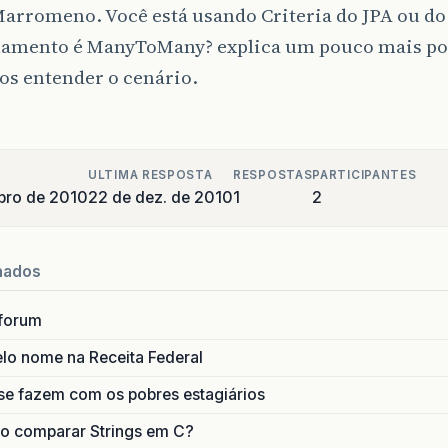
arromeno. Você está usando Criteria do JPA ou do
namento é ManyToMany? explica um pouco mais por
os entender o cenário.
ULTIMA RESPOSTA
RESPOSTAS
PARTICIPANTES
bro de 2010
22 de dez. de 2010
1
2
nados
forum
lo nome na Receita Federal
se fazem com os pobres estagiários
o comparar Strings em C?