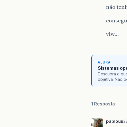
não tenh
consegu
vlw…
ALURA
Sistemas ope
Descubra o que
objetiva. Não 
1 Resposta
pablouu
2