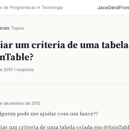
Java
Geral
Fron
s de Programacao e Tecnologia
rais
/
Topico
iar um criteria de uma tabela
nTable?
e 2010
1 resposta
de dezembro de 2010
alguem pode me ajudar com um lance??
iar um criteria de uma tabela criada em
@JoinTab