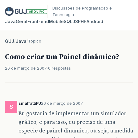
Discussoes de Programacao e
ARQUIVO
Tecnologia
Java
Geral
Front‑end
Mobile
SQL
JS
PHP
Android
GUJ
/
Java
/
Topico
Como criar um Painel dinâmico?
26 de março de 2007
0 respostas
smalfattiPJ
26 de março de 2007
S
Eu gostaria de implementar um simulador
gráfico, e para isso, eu preciso de uma
especie de painel dinamico, ou seja, a medida