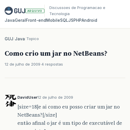
Discussoes de Programacao e
ARQUIVO
Tecnologia
Java
Geral
Front‑end
Mobile
SQL
JS
PHP
Android
GUJ
/
Java
/
Topico
Como crio um jar no NetBeans?
12 de julho de 2009
4 respostas
DavidUser
12 de julho de 2009
[size=18]e ai como eu posso criar um jar no
NetBeans?[/size]
então afinal o jar é um tipo de executável de