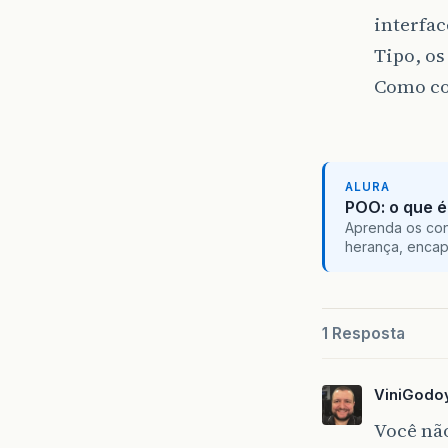
interfac
Tipo, o
Como co
ALURA
POO: o que é
Aprenda os con
herança, encap
1 Resposta
ViniGodo
Você não