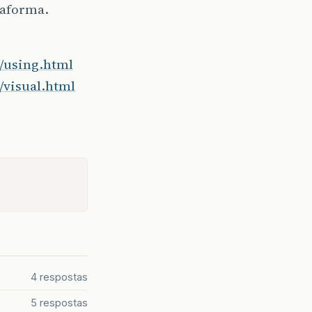
taforma.
t/using.html
/visual.html
4 respostas
5 respostas