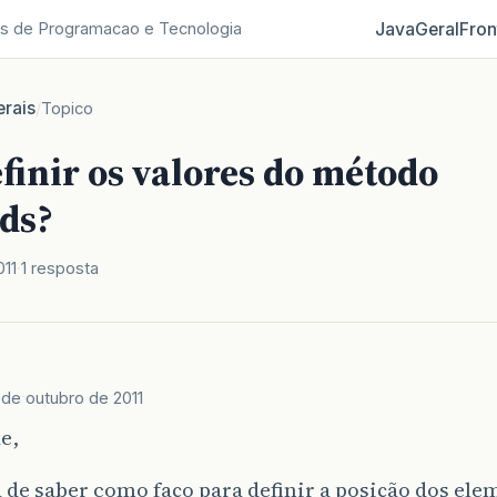
Java
Geral
Fron
s de Programacao e Tecnologia
rais
/
Topico
finir os valores do método
ds?
011
1 resposta
 de outubro de 2011
e,
 de saber como faço para definir a posição dos el