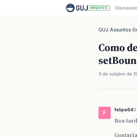
Discussoe
ARQUIVO
GUJ
Assuntos Ge
/
Como de
setBoun
3 de outubro de 2
felipe64
3
F
Boa tard
Gostaria