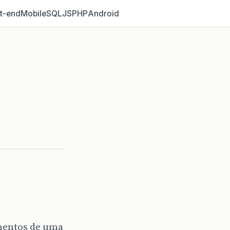
t‑end
Mobile
SQL
JS
PHP
Android
ementos de uma