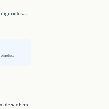
onfigurados…
 objetos,
ém de ser bem