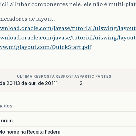
ícil alinhar componentes nele, ele não é multi-pla
nciadores de layout.
ownload.oracle.com/javase/tutorial/uiswing/layou
ownload.oracle.com/javase/tutorial/uiswing/layout
www.miglayout.com/QuickStart.pdf
ULTIMA RESPOSTA
RESPOSTAS
PARTICIPANTES
 de 2011
3 de out. de 2011
1
2
nados
forum
lo nome na Receita Federal