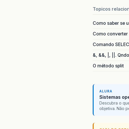
Topicos relacio
Como saber se 
Como converter i
Comando SELECT 
&, &&, |, ||. Qnd
O método split
ALURA
Sistemas ope
Descubra o que
objetiva. Não 