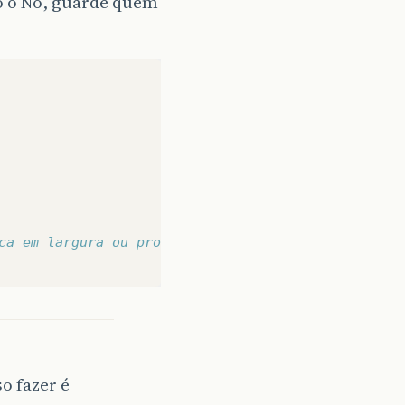
o o No, guarde quem
ca em largura ou profundidade.
o fazer é