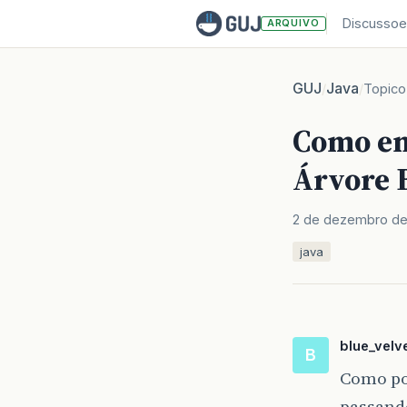
Discussoe
ARQUIVO
GUJ
Java
/
/
Topico
Como en
Árvore 
2 de dezembro de
java
blue_velv
B
Como po
passand