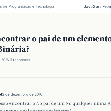
Java
Geral
Fron
s de Programacao e Tecnologia
contrar o pai de um element
Binária?
 2016
3 respostas
et
2 de dezembro de 2016
sso encontrar o No pai de um No qualquer numa Á
o apenas a raiz como parâmetro?