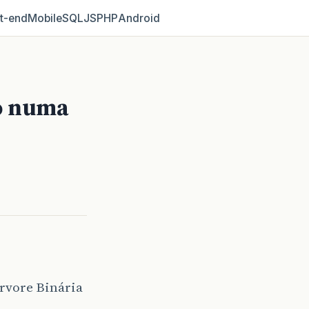
t‑end
Mobile
SQL
JS
PHP
Android
o numa
rvore Binária