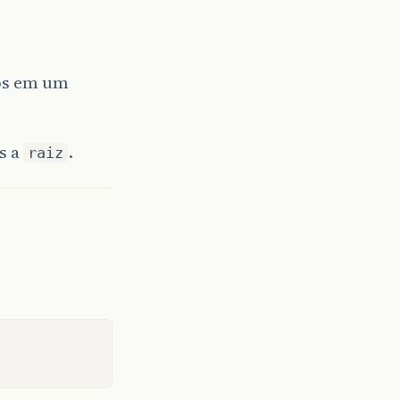
los em um
s a
.
raiz