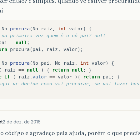
zer então? é simples. quando vc estiver procurand
ai
No
procura
(
No
raiz
,
int
valor
)
{
 na primeira vez quem é o nó pai? null
pai
=
null
;
urn
procura
(
pai
,
raiz
,
valor
);
No
procura
(
No
pai
,
No
raiz
,
int
valor
)
{
(
raiz
==
null
)
{
return
null
;
}
e
if
(
raiz
.
valor
==
valor
){
return
pai
;
}
aqui vc decide como vai procurar, se vai fazer bus
et
2 de dez. de 2016
o código e agradeço pela ajuda, porém o que precis