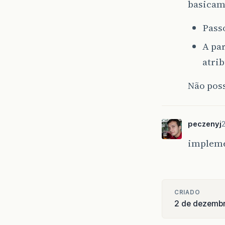
basicam
Pass
A par
atrib
Não poss
peczenyj
impleme
CRIADO
2 de dezemb