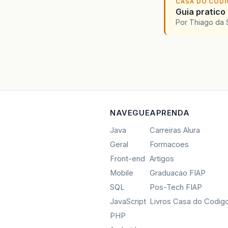
CASA DO COD
Guia pratico
Por Thiago da 
NAVEGUE
APRENDA
Java
Carreiras Alura
Geral
Formacoes
Front-end
Artigos
Mobile
Graduacao FIAP
SQL
Pos-Tech FIAP
JavaScript
Livros Casa do Codig
PHP