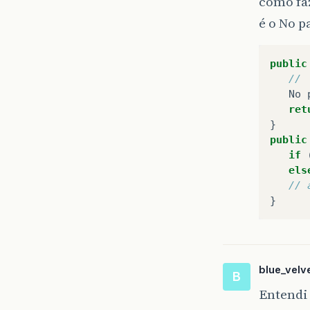
como fa
é o No p
public
// 
No
ret
}
public
if
els
// 
}
blue_velv
B
Entendi 