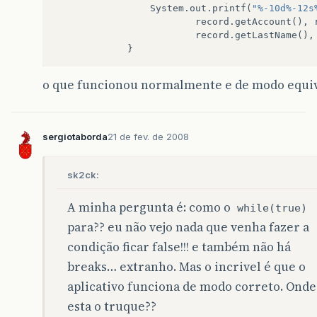
System
.
out
.
printf
(
"%-10d%-12s
record
.
getAccount
(),
record
.
getLastName
(),
}
o que funcionou normalmente e de modo equiv
sergiotaborda
21 de fev. de 2008
sk2ck:
A minha pergunta é: como o
while(true)
para?? eu não vejo nada que venha fazer a
condição ficar false!!! e também não há
breaks… extranho. Mas o incrivel é que o
aplicativo funciona de modo correto. Onde
esta o truque??