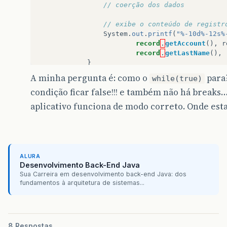
// coerção dos dados
// exibe o conteúdo de registr
System
.
out
.
printf
(
"%-10d%-12s%
record
.
getAccount
(),
r
record
.
getLastName
(),
}
}
A minha pergunta é: como o
para?
while(true)
catch
(
EOFException
endOfFileException
)
condição ficar false!!! e também não há breaks…
{
return
;
// fim do arquivo foi alca
aplicativo funciona de modo correto. Onde est
}
catch
(
ClassNotFoundException
classNoFo
{
System
.
err
.
println
(
"Unable em cria
}
ALURA
catch
(
IOException
ioException
)
Desenvolvimento Back-End Java
{
Sua Carreira em desenvolvimento back-end Java: dos
System
.
err
.
println
(
"Erro durante l
fundamentos à arquitetura de sistemas...
}
}
8 Respostas