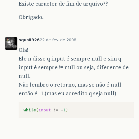
Existe caracter de fim de arquivo??
Obrigado.
squall926
22 de fev. de 2008
Ola!
Ele n disse q input é sempre null e sim q
input é sempre != null ou seja, diferente de
null.
Não lembro o retorno, mas se não é null
então é -1.(mas eu acredito q seja null)
while
(
input
!=
-
1
)