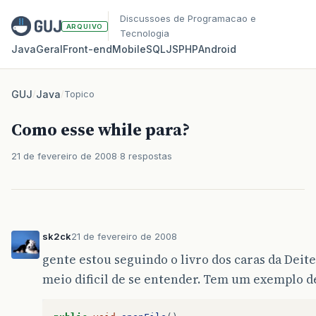
Discussoes de Programacao e
ARQUIVO
Tecnologia
Java
Geral
Front‑end
Mobile
SQL
JS
PHP
Android
GUJ
/
Java
/
Topico
Como esse while para?
21 de fevereiro de 2008
8 respostas
sk2ck
21 de fevereiro de 2008
gente estou seguindo o livro dos caras da Deite
meio dificil de se entender. Tem um exemplo de