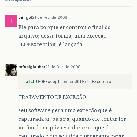
thingol
21 de fev. de 2008
T
Ele pára porque encontrou o final do
arquivo; dessa forma, uma exceção
“EOFException” é lançada.
rafaelglauber
21 de fev. de 2008
catch
(
EOFException
endOfFileException
)
TRATAMENTO DE EXCEÇÃO
seu software gera uma exceção que é
capturada ai, ou seja, quando ele tentar ler
no fim do arquivo vai dar erro que é
capturado e em seguida o programa parar.