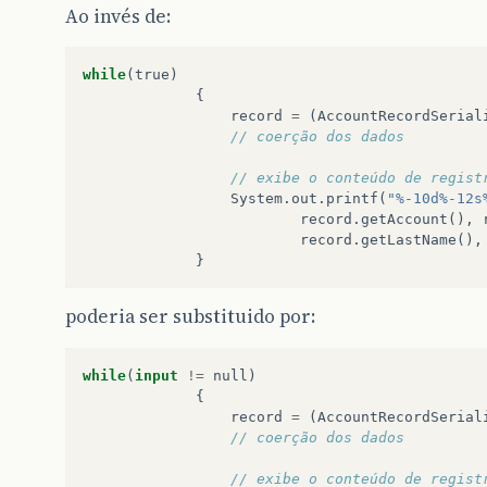
Ao invés de:
while
(
true
)
{
record
=
(
AccountRecordSerial
// coerção dos dados  
// exibe o conteúdo de regist
System
.
out
.
printf
(
"%-10d%-12s
record
.
getAccount
(),
record
.
getLastName
(),
}
poderia ser substituido por:
while
(
input
!=
null
)
{
record
=
(
AccountRecordSerial
// coerção dos dados  
// exibe o conteúdo de regist