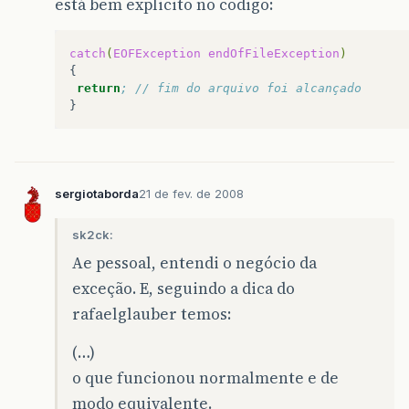
está bem explicito no codigo:
catch
(
EOFException
endOfFileException
)
{
return
; // fim do arquivo foi alcançado  
sergiotaborda
21 de fev. de 2008
sk2ck:
Ae pessoal, entendi o negócio da
exceção. E, seguindo a dica do
rafaelglauber temos:
(…)
o que funcionou normalmente e de
modo equivalente.