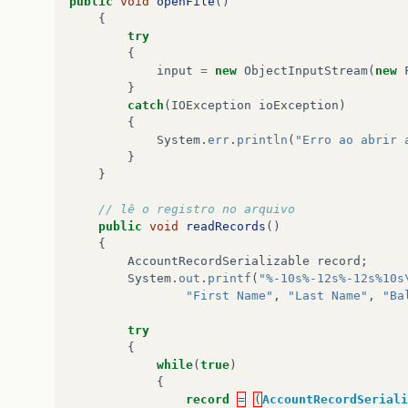
public
void
openFile
()
{
try
{
input
=
new
ObjectInputStream
(
new
}
catch
(
IOException
ioException
)
{
System
.
err
.
println
(
"Erro ao abrir 
}
}
// lê o registro no arquivo
public
void
readRecords
()
{
AccountRecordSerializable
record
;
System
.
out
.
printf
(
"%-10s%-12s%-12s%10s
"First Name"
,
"Last Name"
,
"Ba
try
{
while
(
true
)
{
record
=
(
AccountRecordSeriali