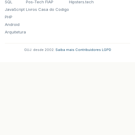
SQL
Pos-Tech FIAP
Hipsters.tech
JavaScript
Livros Casa do Codigo
PHP
Android
Arquitetura
GUJ: desde 2002.
·
Saiba mais
·
Contribuidores
·
LGPD