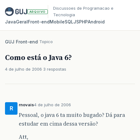
Discussoes de Programacao e
ARQUIVO
Tecnologia
Java
Geral
Front‑end
Mobile
SQL
JS
PHP
Android
GUJ
/
Front-end
/
Topico
Como está o Java 6?
4 de julho de 2006
3 respostas
rnovais
4 de julho de 2006
R
Pessoal, o java 6 ta muito bugado? Dá para
estudar em cima dessa versão?
Att,