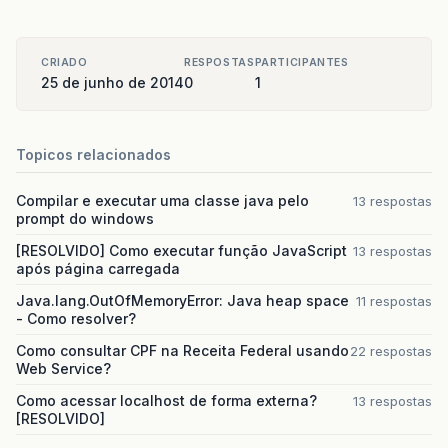
CRIADO
RESPOSTAS
PARTICIPANTES
25 de junho de 2014
0
1
Topicos relacionados
Compilar e executar uma classe java pelo
13 respostas
prompt do windows
[RESOLVIDO] Como executar função JavaScript
13 respostas
após página carregada
Java.lang.OutOfMemoryError: Java heap space
11 respostas
- Como resolver?
Como consultar CPF na Receita Federal usando
22 respostas
Web Service?
Como acessar localhost de forma externa?
13 respostas
[RESOLVIDO]