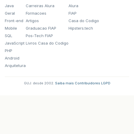
Java
Carreiras Alura
Alura
Geral
Formacoes
FIAP
Front-end
Artigos
Casa do Codigo
Mobile
Graduacao FIAP
Hipsters.tech
SQL
Pos-Tech FIAP
JavaScript
Livros Casa do Codigo
PHP
Android
Arquitetura
GUJ: desde 2002.
·
Saiba mais
·
Contribuidores
·
LGPD