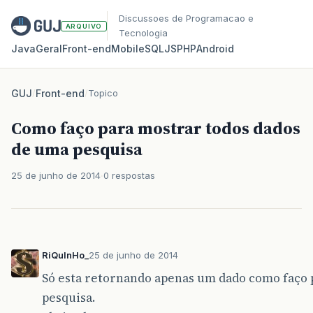
Discussoes de Programacao e
ARQUIVO
Tecnologia
Java
Geral
Front‑end
Mobile
SQL
JS
PHP
Android
GUJ
/
Front-end
/
Topico
Como faço para mostrar todos dados
de uma pesquisa
25 de junho de 2014
0 respostas
RiQuInHo_
25 de junho de 2014
Só esta retornando apenas um dado como faço 
pesquisa.