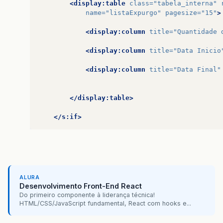
<display:table
class=
"tabela_interna"
name=
"listaExpurgo"
pagesize=
"15"
>
<display:column
title=
"Quantidade 
<display:column
title=
"Data Inicio
<display:column
title=
"Data Final"
</display:table>
</s:if>
ALURA
Desenvolvimento Front-End React
Do primeiro componente à liderança técnica!
HTML/CSS/JavaScript fundamental, React com hooks e...