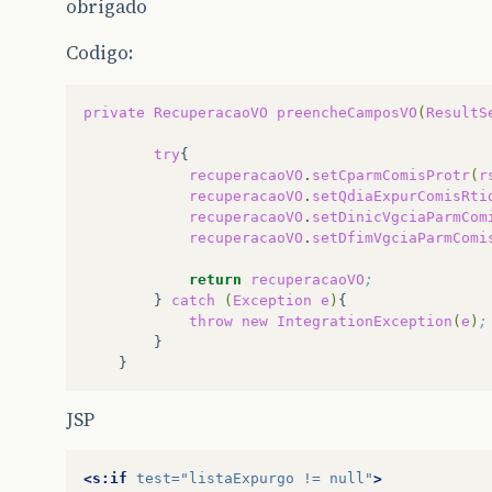
obrigado
Codigo:
private
RecuperacaoVO
preencheCamposVO
(
ResultS
try
recuperacaoVO
.
setCparmComisProtr
(
r
recuperacaoVO
.
setQdiaExpurComisRti
recuperacaoVO
.
setDinicVgciaParmCom
recuperacaoVO
.
setDfimVgciaParmComi
return
recuperacaoVO
;	
}
catch
(
Exception
e
)
{
throw
new
IntegrationException
(
e
)
;
}
JSP
<s:if
test=
"listaExpurgo != null"
>