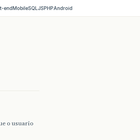
t‑end
Mobile
SQL
JS
PHP
Android
ue o usuario