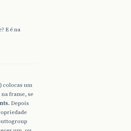
? E é na
) colocas um
 na frame, se
nts
. Depois
propriedade
buttogroup
recer um, ou