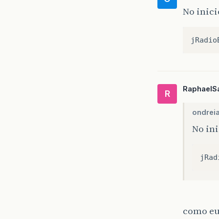
No inici
jRadio
RaphaelS
R
ondreia
No in
jRad
como eu