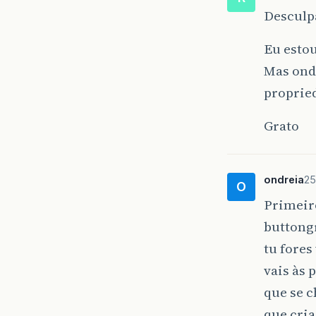
Desculp
Eu esto
Mas onde
proprie
Grato
ondreia
25
O
Primeir
buttongr
tu fores
vais às 
que se 
que cria