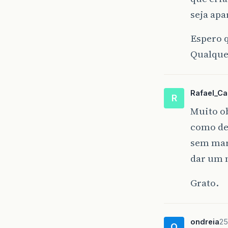
seja ap
Espero q
Qualquer
Rafael_C
R
Muito ob
como de
sem mar
dar um 
Grato.
ondreia
25
O