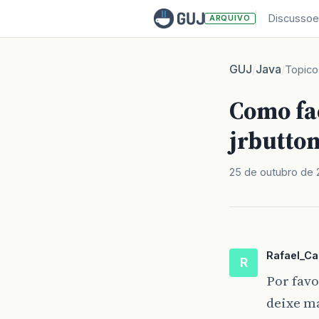
Discussoe
ARQUIVO
GUJ
Java
/
/
Topico
Como fa
jrbutto
25 de outubro de
Rafael_C
R
Por favo
deixe m