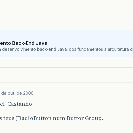
ento Back-End Java
m desenvolvimento back-end Java: dos fundamentos à arquitetura de
 de out. de 2006
ael_Castanho
os teus JRadioButton num ButtonGroup.