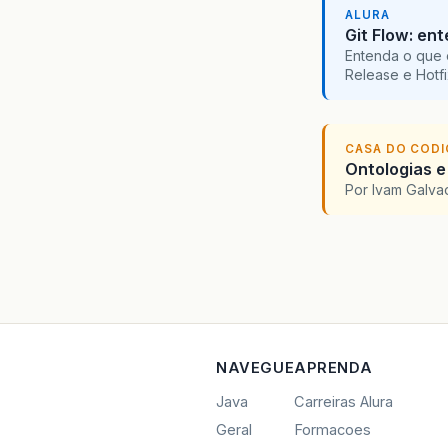
ALURA
Git Flow: en
Entenda o que 
Release e Hotf
CASA DO COD
Ontologias e
Por Ivam Galva
NAVEGUE
APRENDA
Java
Carreiras Alura
Geral
Formacoes