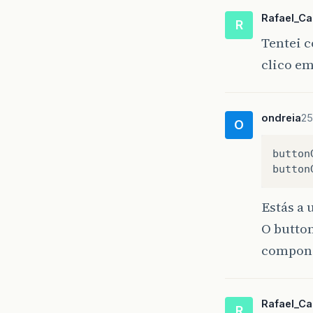
Rafael_C
R
Tentei 
clico em
ondreia
25
O
button
button
Estás a 
O butto
compon
Rafael_C
R