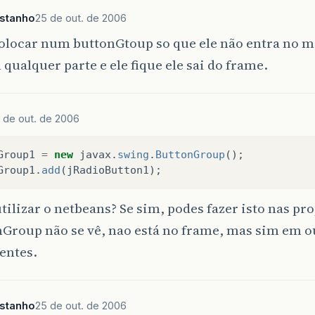
astanho
25 de out. de 2006
colocar num buttonGtoup so que ele não entra no m
 qualquer parte e ele fique ele sai do frame.
 de out. de 2006
Group1
=
new
javax
.
swing
.
ButtonGroup
();
Group1
.
add
(
jRadioButton1
);
utilizar o netbeans? Se sim, podes fazer isto nas pr
nGroup não se vê, nao está no frame, mas sim em o
entes.
astanho
25 de out. de 2006