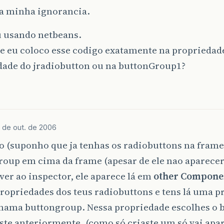
a minha ignorancia.
u usando netbeans.
 eu coloco esse codigo exatamente na propriedade
dade do jradiobutton ou na buttonGroup1?
 de out. de 2006
o (suponho que ja tenhas os radiobuttons na frame
oup em cima da frame (apesar de ele nao aparecer
 ver ao inspector, ele aparece lá em
other Compone
propriedades dos teus radiobuttons e tens lá uma 
chama buttongroup. Nessa propriedade escolhes o 
ste anteriormente. (como só criaste um só vai apa