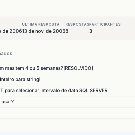
ULTIMA RESPOSTA
RESPOSTAS
PARTICIPANTES
o de 2006
13 de nov. de 2006
8
3
nados
um mes tem 4 ou 5 semanas?[RESOLVIDO]
nteiro para string!
para selecionar intervalo de data SQL SERVER
o usar?