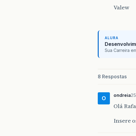
Valew
ALURA
Desenvolvim
Sua Carreira e
8 Respostas
ondreia
25
O
Olá Raf
Insere 