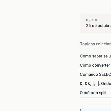
CRIADO
25 de outubr
Topicos relacio
Como saber se 
Como converter i
Comando SELECT 
&, &&, |, ||. Qnd
O método split