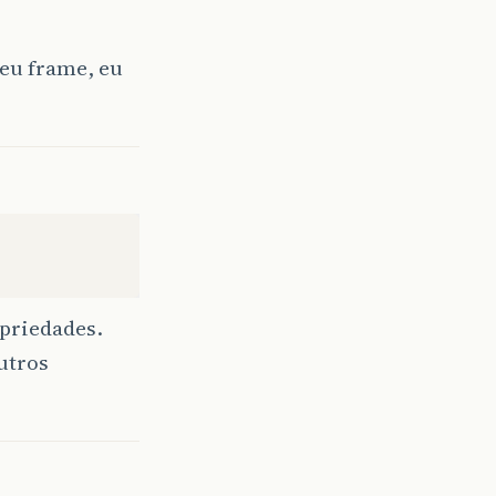
eu frame, eu
opriedades.
utros