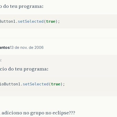
o do teu programa:
Button1
.
setSelected
(
true
);
antos
13 de nov. de 2006
:
icio do teu programa:
ioButton1
.
setSelected
(
true
);
 adiciono no grupo no eclipse???