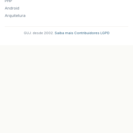
PHP
Android
Arquitetura
GUJ: desde 2002.
·
Saiba mais
·
Contribuidores
·
LGPD