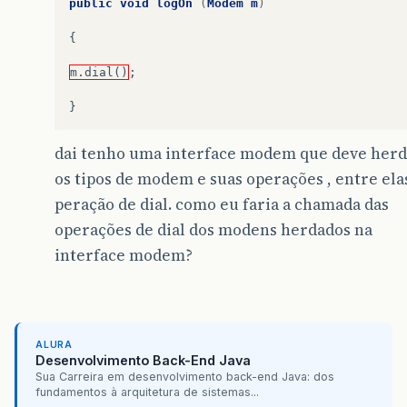
public
void
logOn
(
Modem
m
)
{
m.dial()
;
}
dai tenho uma interface modem que deve herd
os tipos de modem e suas operações , entre ela
peração de dial. como eu faria a chamada das
operações de dial dos modens herdados na
interface modem?
ALURA
Desenvolvimento Back-End Java
Sua Carreira em desenvolvimento back-end Java: dos
fundamentos à arquitetura de sistemas...