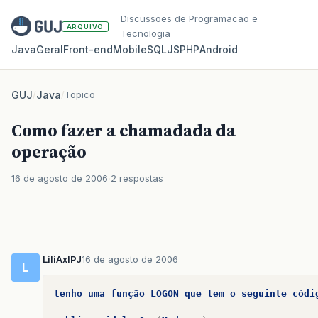
Discussoes de Programacao e
ARQUIVO
Tecnologia
Java
Geral
Front‑end
Mobile
SQL
JS
PHP
Android
GUJ
/
Java
/
Topico
Como fazer a chamadada da
operação
16 de agosto de 2006
2 respostas
LiliAxlPJ
16 de agosto de 2006
L
tenho
uma
função
LOGON
que
tem
o
seguinte
códi