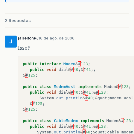
2 Respostas
jaireltonPJ
16 de ago. de 2006
J
Isso?
public
interface
Modem
&
#
123
;
public
void
dial
&
#
40
;
&
#
41
;;
&
#
125
;
public
class
ModemAdsl
implements
Modem
&
#
123
;
public
void
dial
&
#
40
;
&
#
41
;
&
#
123
;
System
.
out
.
println
&
#
40
;
&
quot
;
modem
adsl
&
#
125
;
&
#
125
;
public
class
CableModem
implements
Modem
&
#
123
;
public
void
dial
&
#
40
;
&
#
41
;
&
#
123
;
System
.
out
.
println
&
#
40
;
&
quot
;
cable
modem