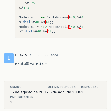
&
#
125
;
&
#
125
;
Modem
m
=
new
CableModem
&
#
40
;
&
#
41
;;
m
.
dial
&
#
40
;
&
#
41
;;
Modem
m2
=
new
ModemAdsl
&
#
40
;
&
#
41
;;
m2
.
dial
&
#
40
;
&
#
41
;;
LiliAxlPJ
16 de ago. de 2006
L
exato!!! valeu d+
CRIADO
ULTIMA RESPOSTA
RESPOSTAS
16 de agosto de 2006
16 de ago. de 2006
2
PARTICIPANTES
2