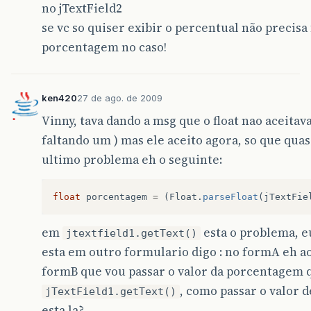
no jTextField2
se vc so quiser exibir o percentual não precisa 
porcentagem no caso!
ken420
27 de ago. de 2009
Vinny, tava dando a msg que o float nao aceita
faltando um ) mas ele aceito agora, so que qu
ultimo problema eh o seguinte:
float
porcentagem
=
(
Float
.
parseFloat
(
jTextFie
em
esta o problema, e
jtextfield1.getText()
esta em outro formulario digo : no formA eh a
formB que vou passar o valor da porcentagem q
, como passar o valor 
jTextField1.getText()
esta la?