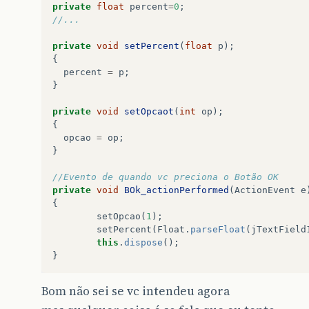
private
float
percent
=
0
;
//...
private
void
setPercent
(
float
p
);
{
percent
=
p
;
}
private
void
setOpcaot
(
int
op
);
{
opcao
=
op
;
}
//Evento de quando vc preciona o Botão OK
private
void
BOk_actionPerformed
(
ActionEvent
e
{
setOpcao
(
1
);
setPercent
(
Float
.
parseFloat
(
jTextField
this
.
dispose
();
}
Bom não sei se vc intendeu agora