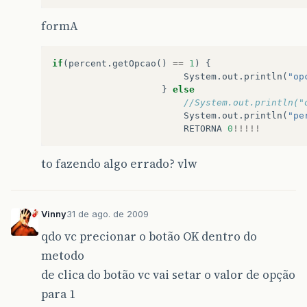
formA
if
(
percent
.
getOpcao
()
==
1
)
{
System
.
out
.
println
(
"op
}
else
//System.out.println("
System
.
out
.
println
(
"pe
RETORNA
0
!!!!!
to fazendo algo errado? vlw
Vinny
31 de ago. de 2009
qdo vc precionar o botão OK dentro do
metodo
de clica do botão vc vai setar o valor de opção
para 1