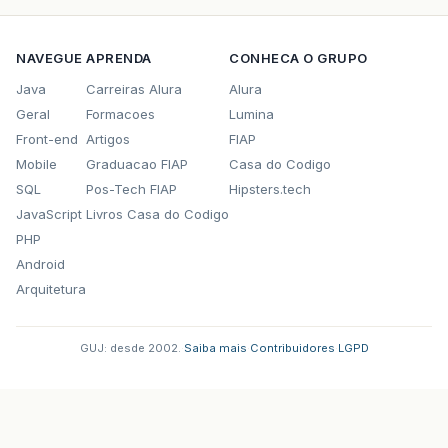
NAVEGUE
APRENDA
CONHECA O GRUPO
Java
Carreiras Alura
Alura
Geral
Formacoes
Lumina
Front-end
Artigos
FIAP
Mobile
Graduacao FIAP
Casa do Codigo
SQL
Pos-Tech FIAP
Hipsters.tech
JavaScript
Livros Casa do Codigo
PHP
Android
Arquitetura
GUJ: desde 2002.
·
Saiba mais
·
Contribuidores
·
LGPD