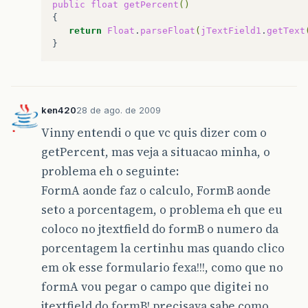
public
float
getPercent
()
return
Float
.
parseFloat
(
jTextField1
.
getText
ken420
28 de ago. de 2009
Vinny entendi o que vc quis dizer com o
getPercent, mas veja a situacao minha, o
problema eh o seguinte:
FormA aonde faz o calculo, FormB aonde
seto a porcentagem, o problema eh que eu
coloco no jtextfield do formB o numero da
porcentagem la certinhu mas quando clico
em ok esse formulario fexa!!!, como que no
formA vou pegar o campo que digitei no
jtextfield do formB! precisava sabe como