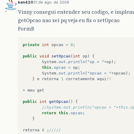
ken420
31 de ago. de 2009
Vinny consegui entender seu codigo, e implem
getOpcao nao sei pq veja eu fis o setOpcao
FormB
private
int
opcao
=
0
;
public
void
setOpcao
(
int
op
)
{
System
.
out
.
println
(
"op = "
+
op
);
this
.
opcao
=
op
;
System
.
out
.
println
(
"opcao = "
+
opcao
);
}
e
retorna
1
corretamente
aqui
!!
+
meu
get
public
int
getOpcao
()
{
//System.out.println("opcao = "+this.o
return
this
.
opcao
;
}
retorna
0
;
/////