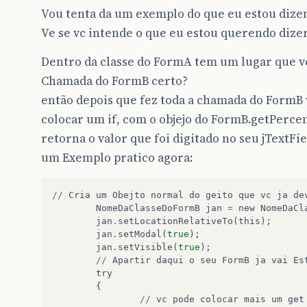
Vou tenta da um exemplo do que eu estou dize
Ve se vc intende o que eu estou querendo dizer
Dentro da classe do FormA tem um lugar que vc
Chamada do FormB certo?
então depois que fez toda a chamada do FormB 
colocar um if, com o objejo do FormB.getPercent
retorna o valor que foi digitado no seu jTextFie
um Exemplo pratico agora:
//
Cria
um
Obejto
normal
do
geito
que
vc
ja
de
NomeDaClasseDoFormB
jan
=
new
NomeDaCl
jan
.
setLocationRelativeTo
(
this
);
jan
.
setModal
(
true
);
jan
.
setVisible
(
true
);
//
Apartir
daqui
o
seu
FormB
ja
vai
Es
try
{
//
vc
pode
colocar
mais
um
get