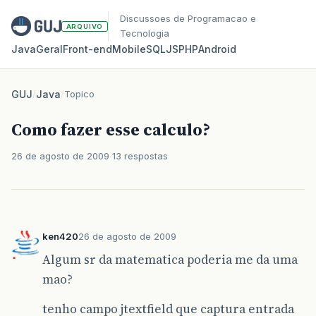
Discussoes de Programacao e
ARQUIVO
Tecnologia
Java
Geral
Front‑end
Mobile
SQL
JS
PHP
Android
GUJ
/
Java
/
Topico
Como fazer esse calculo?
26 de agosto de 2009
13 respostas
ken420
26 de agosto de 2009
Algum sr da matematica poderia me da uma
mao?
tenho campo jtextfield que captura entrada