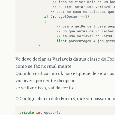
//
isso
se
tiver
mais
de
um
bo
//
eu
irei
setar
uma
variavel
//
aqui
no
caso
eu
coloquei
que
if
(
jan
.
getOpcao
()
==
1
)
{
//
usa
o
getPercent
para
peg
//
So
que
antes
de
vc
Fechar
//
em
uma
variavel
do
FormB
float
porcentagem
=
jan
.
getP
}
Vc deve declar as Variaveis da sua classe do Fo
como se faz normal mente
Quando vc clicar no ok não esquece de setar os
variaveis percent e da opcao
se vc fizer isso, vai da certo
O Codfigo abaixo é do FormB, que vai passar a 
private
int
opcao
=
0
;