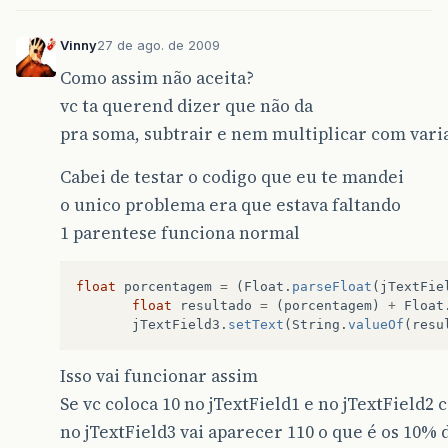
Vinny
27 de ago. de 2009
Como assim não aceita?
vc ta querend dizer que não da
pra soma, subtrair e nem multiplicar com variav
Cabei de testar o codigo que eu te mandei
o unico problema era que estava faltando
1 parentese funciona normal
float
porcentagem
=
(
Float
.
parseFloat
(
jTextFie
float
resultado
=
(
porcentagem
)
+
Float
jTextField3
.
setText
(
String
.
valueOf
(
resu
Isso vai funcionar assim
Se vc coloca 10 no jTextField1 e no jTextField2 
no jTextField3 vai aparecer 110 o que é os 10% 