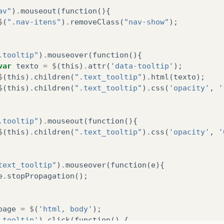
av"
)
.
mouseout
(
function
(){
$
(
".nav-itens"
)
.
removeClass
(
"nav-show"
);
.tooltip"
)
.
mouseover
(
function
(){
var
texto
=
$
(
this
)
.
attr
(
'data-tooltip'
);
$
(
this
)
.
children
(
".text_tooltip"
)
.
html
(
texto
);
$
(
this
)
.
children
(
".text_tooltip"
)
.
css
(
'opacity'
,
'
.tooltip"
)
.
mouseout
(
function
(){
$
(
this
)
.
children
(
".text_tooltip"
)
.
css
(
'opacity'
,
'
text_tooltip"
)
.
mouseover
(
function
(
e
){
e
.
stopPropagation
();
page
=
$
(
'html, body'
);
.tooltip'
)
.
click
(
function
()
{