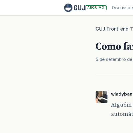
Discussoe
ARQUIVO
GUJ
Front-end
/
/
T
Como fa
5 de setembro de
wladyban
Alguém 
automát