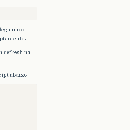
elegando o
uptamente.
m refresh na
ipt abaixo;