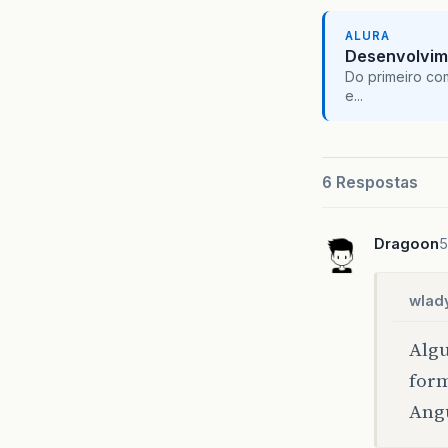
ALURA
Desenvolvim
Do primeiro co
e...
6 Respostas
Dragoon
5
wlad
Algu
form
Angu