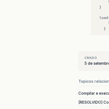
}
load
}
CRIADO
5 de setembr
Topicos relacio
Compilar e exec
[RESOLVIDO] Com