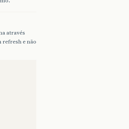
smo.
na através
 refresh e não