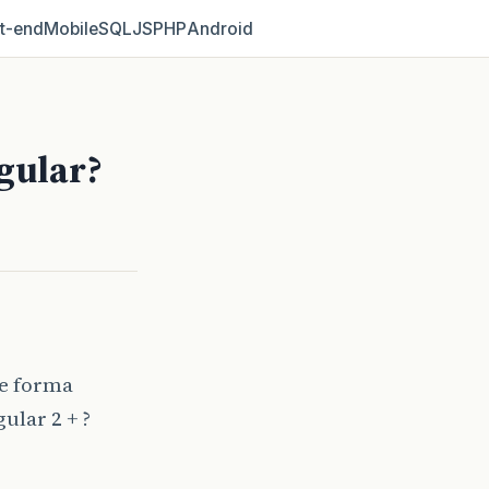
t‑end
Mobile
SQL
JS
PHP
Android
gular?
de forma
lar 2 + ?