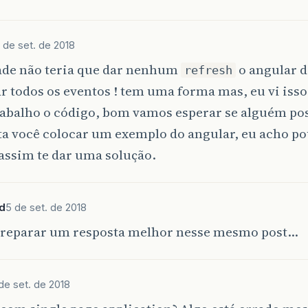
.
animate
({
scrollTop
:
$
(
$.
attr
(
this
,
'href'
)
)
.
offset
()
.
top
00
);
 de set. de 2018
rn
false
;
ade não teria que dar nenhum
o angular d
refresh
r todos os eventos ! tem uma forma mas, eu vi iss
cument
)
.
scroll
(
function
(){
abalho o código, bom vamos esperar se alguém pos
var
topWindow
=
$
(
window
)
.
scrollTop
();
ta você colocar um exemplo do angular, eu acho pou
if
(
topWindow
>
60
)
{
$
(
"header"
)
.
addClass
(
'header_fixed'
);
assim te dar uma solução.
}
else
{
$
(
"header"
)
.
removeClass
(
'header_fixed'
);
};
d
5 de set. de 2018
preparar um resposta melhor nesse mesmo post…
de set. de 2018