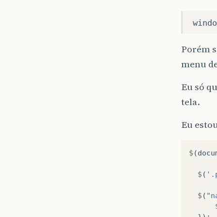
windo
Porém se
menu de 
Eu só qu
tela.
Eu estou
$
(
docu
$
(
'.
$
(
"n
});