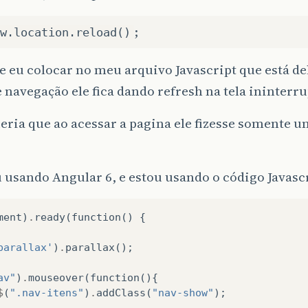
;
w.location.reload()
 eu colocar no meu arquivo Javascript que está d
navegação ele fica dando refresh na tela ininterr
eria que ao acessar a pagina ele fizesse somente u
 usando Angular 6, e estou usando o código Javascr
ment
)
.
ready
(
function
()
{
parallax'
)
.
parallax
();
av"
)
.
mouseover
(
function
(){
$
(
".nav-itens"
)
.
addClass
(
"nav-show"
);