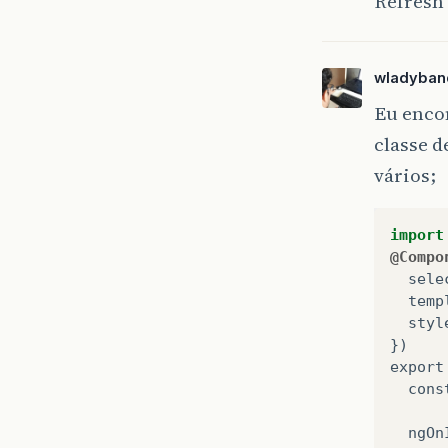
Refresh
wladyban
Eu encon
classe 
vários;
import
@Compo
sele
temp
styl
})
export
cons
ngOn