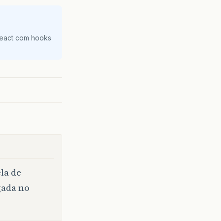
React com hooks
la de
gada no