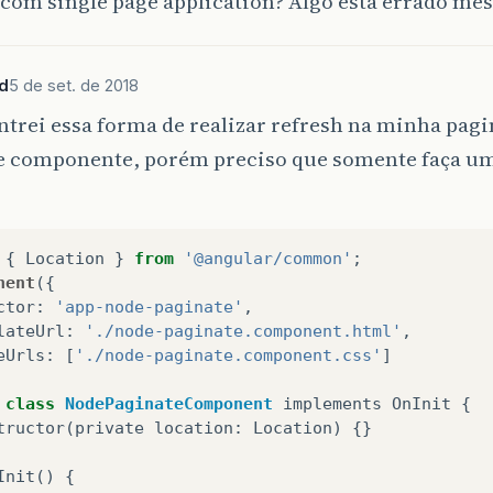
 com single page application? Algo está errado me
d
5 de set. de 2018
trei essa forma de realizar refresh na minha pagi
de componente, porém preciso que somente faça um
{
Location
}
from
'@angular/common'
;
nent
({
ctor
:
'app-node-paginate'
,
lateUrl
:
'./node-paginate.component.html'
,
eUrls
:
[
'./node-paginate.component.css'
]
class
NodePaginateComponent
implements
OnInit
{
tructor
(
private
location
:
Location
)
{}
Init
()
{