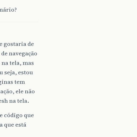
enário?
 gostaria de
 de navegação
 na tela, mas
 seja, estou
ginas tem
ação, ele não
sh na tela.
de código que
a que está