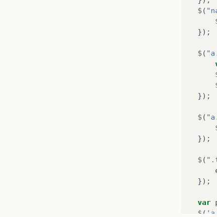
$
(
"n
});
$
(
"a
});
$
(
"a
});
$
(
".
});
var
$
(
'a