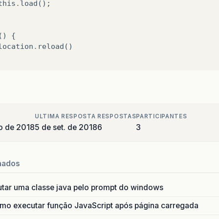
this
.
load
();
()
{
location
.
reload
()
ULTIMA RESPOSTA
RESPOSTAS
PARTICIPANTES
o de 2018
5 de set. de 2018
6
3
nados
utar uma classe java pelo prompt do windows
o executar função JavaScript após página carregada