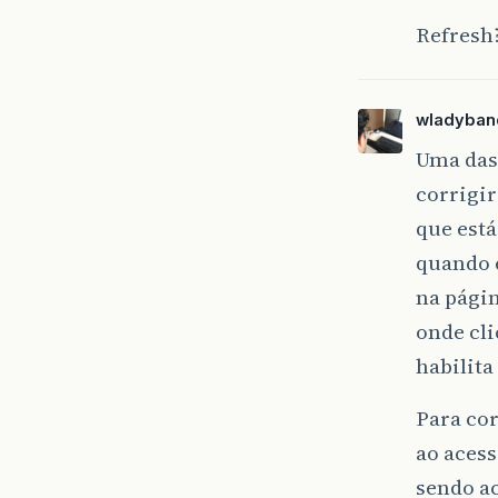
Refresh?
wladyban
Uma das
corrigi
que está
quando 
na pági
onde cli
habilita
Para cor
ao acess
sendo ac