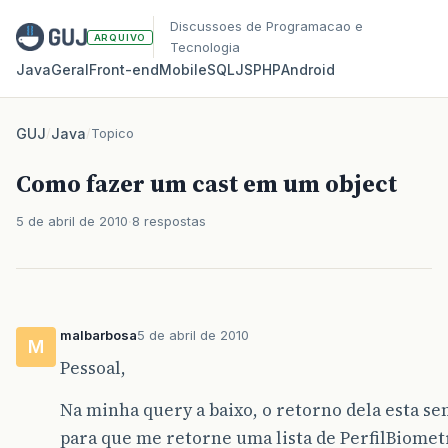
Discussoes de Programacao e
ARQUIVO
Tecnologia
Java
Geral
Front‑end
Mobile
SQL
JS
PHP
Android
GUJ
/
Java
/
Topico
Como fazer um cast em um object
5 de abril de 2010
8 respostas
malbarbosa
5 de abril de 2010
M
Pessoal,
Na minha query a baixo, o retorno dela esta se
para que me retorne uma lista de PerfilBiomet