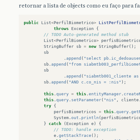
retornar a lista de objects como eu faço para f
public
List
<
PerfilBiometrico
>
ListPerfilBiomet
throws
Exception
{
// TODO Auto-generated method stub
List
<
PerfilBiometrico
>
perfisBiometric
StringBuffer
sb
=
new
StringBuffer
();
sb
.
append
(
"select pb.ic_dedoause
sb
.
append
(
"from siabmtb003_perfilbiome
sb
.
append
(
"siabmtb001_cliente as
sb
.
append
(
"AND c.co_nis = :nis"
);
this
.
query
=
this
.
entityManager
.
create
this
.
query
.
setParameter
(
"nis"
,
cliente
try
{
perfisBiometricos
=
this
.
query
.
get
System
.
out
.
println
(
perfisBiometric
}
catch
(
Exception
e
)
{
// TODO: handle exception
e
.
getStackTrace
();