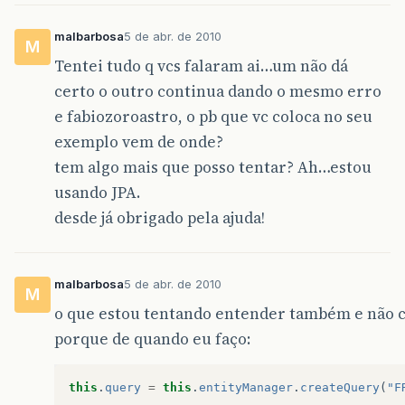
malbarbosa
5 de abr. de 2010
M
Tentei tudo q vcs falaram ai…um não dá
certo o outro continua dando o mesmo erro
e fabiozoroastro, o pb que vc coloca no seu
exemplo vem de onde?
tem algo mais que posso tentar? Ah…estou
usando JPA.
desde já obrigado pela ajuda!
malbarbosa
5 de abr. de 2010
M
o que estou tentando entender também e não c
porque de quando eu faço:
this
.
query
=
this
.
entityManager
.
createQuery
(
"F