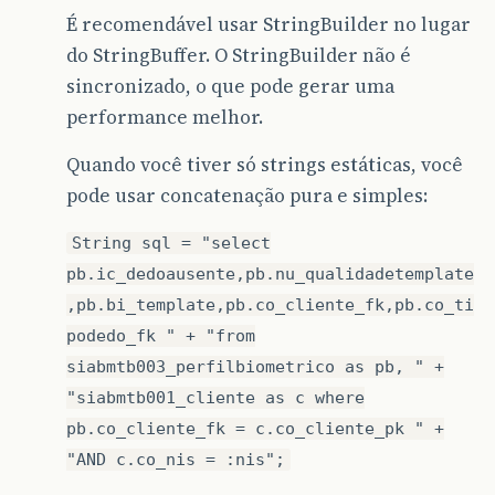
É recomendável usar StringBuilder no lugar
do StringBuffer. O StringBuilder não é
sincronizado, o que pode gerar uma
performance melhor.
Quando você tiver só strings estáticas, você
pode usar concatenação pura e simples:
String sql = "select
pb.ic_dedoausente,pb.nu_qualidadetemplate
,pb.bi_template,pb.co_cliente_fk,pb.co_ti
podedo_fk " + "from
siabmtb003_perfilbiometrico as pb, " +
"siabmtb001_cliente as c where
pb.co_cliente_fk = c.co_cliente_pk " +
"AND c.co_nis = :nis";