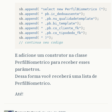
sb
.
append
(
"select new PerfilBiometrico ("
);
sb
.
append
(
" pb.ic_dedoausente"
);
sb
.
append
(
" ,pb.nu_qualidadetemplate"
);
sb
.
append
(
" ,pb.bi_template"
);
sb
.
append
(
" ,pb.co_cliente_fk"
);
sb
.
append
(
" ,pb.co_tipodedo_fk"
);
sb
.
append
(
" )"
);
// continua seu codigo
E adicione um construtor na classe
PerfilBiometrico para receber esses
parâmetros.
Dessa forma você receberá uma lista de
PerfilBiometrico.
Até!