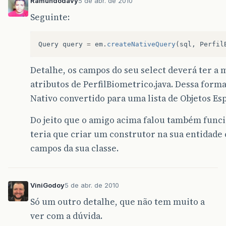
Ramundodavy
5 de abr. de 2010
Seguinte:
Query
query
=
em
.
createNativeQuery
(
sql
,
Perfil
Detalhe, os campos do seu select deverá ter 
atributos de PerfilBiometrico.java. Dessa forma
Nativo convertido para uma lista de Objetos Esp
Do jeito que o amigo acima falou também func
teria que criar um construtor na sua entidade
campos da sua classe.
ViniGodoy
5 de abr. de 2010
Só um outro detalhe, que não tem muito a
ver com a dúvida.