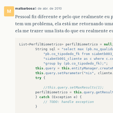
malbarbosa
5 de abr. de 2010
M
Pessoal fiz diferente e pelo que realmente eu 
tem um problema, ela está me retornando uma l
ela me trazer uma lista do que eu realmente e
List
<
PerfilBiometrico
>
perfilBiometrico
=
null
String
sql
=
"select max (pb.nu_qualid
"pb.co_tipodedo_fk from siabmtb003
"siabmtb001_cliente as c where c.c
"group by (pb.co_tipodedo_fk);"
;
this
.
query
=
this
.
entityManager
.
create
this
.
query
.
setParameter
(
"nis"
,
cliente
try
{
//this.query.setMaxResults(1);
perfilBiometrico
=
this
.
query
.
getResul
}
catch
(
Exception
e
)
{
// TODO: handle exception
}