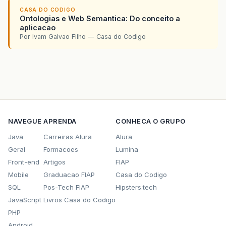
CASA DO CODIGO
Ontologias e Web Semantica: Do conceito a
aplicacao
Por Ivam Galvao Filho — Casa do Codigo
NAVEGUE
APRENDA
CONHECA O GRUPO
Java
Carreiras Alura
Alura
Geral
Formacoes
Lumina
Front-end
Artigos
FIAP
Mobile
Graduacao FIAP
Casa do Codigo
SQL
Pos-Tech FIAP
Hipsters.tech
JavaScript
Livros Casa do Codigo
PHP
Android