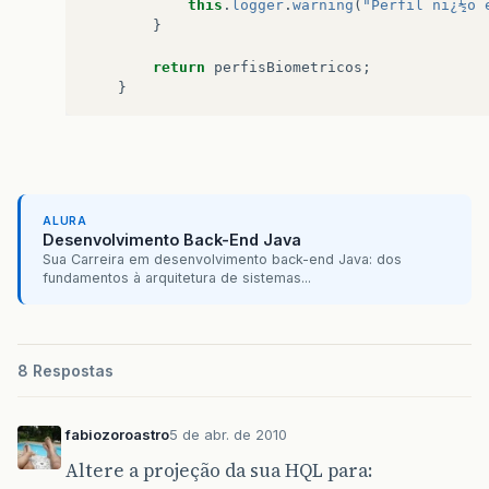
this
.
logger
.
warning
(
"Perfil nï¿½o 
}
return
perfisBiometricos
;
}
ALURA
Desenvolvimento Back-End Java
Sua Carreira em desenvolvimento back-end Java: dos
fundamentos à arquitetura de sistemas...
8 Respostas
fabiozoroastro
5 de abr. de 2010
Altere a projeção da sua HQL para: