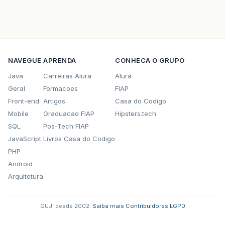
NAVEGUE
APRENDA
CONHECA O GRUPO
Java
Carreiras Alura
Alura
Geral
Formacoes
FIAP
Front-end
Artigos
Casa do Codigo
Mobile
Graduacao FIAP
Hipsters.tech
SQL
Pos-Tech FIAP
JavaScript
Livros Casa do Codigo
PHP
Android
Arquitetura
GUJ: desde 2002.
·
Saiba mais
·
Contribuidores
·
LGPD