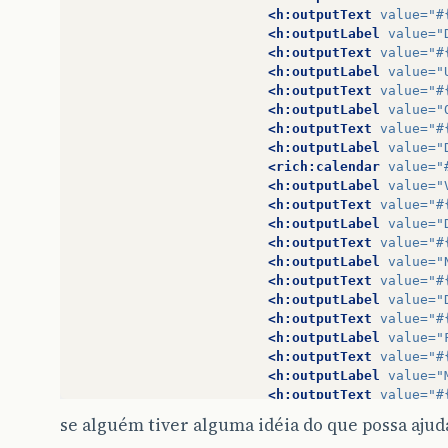
<h:outputText
value=
"#
<h:outputLabel
value=
"
<h:outputText
value=
"#
<h:outputLabel
value=
"
<h:outputText
value=
"#
<h:outputLabel
value=
"
<h:outputText
value=
"#
<h:outputLabel
value=
"
<rich:calendar
value=
"
<h:outputLabel
value=
"
<h:outputText
value=
"#
<h:outputLabel
value=
"
<h:outputText
value=
"#
<h:outputLabel
value=
"
<h:outputText
value=
"#
<h:outputLabel
value=
"
<h:outputText
value=
"#
<h:outputLabel
value=
"
<h:outputText
value=
"#
<h:outputLabel
value=
"
<h:outputText
value=
"#
<h:outputLabel
value=
"
se alguém tiver alguma idéia do que possa ajud
<h:outputText
value=
"#