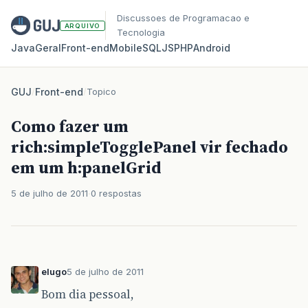
Discussoes de Programacao e
ARQUIVO
Tecnologia
Java
Geral
Front‑end
Mobile
SQL
JS
PHP
Android
GUJ
/
Front-end
/
Topico
Como fazer um
rich:simpleTogglePanel vir fechado
em um h:panelGrid
5 de julho de 2011
0 respostas
elugo
5 de julho de 2011
Bom dia pessoal,