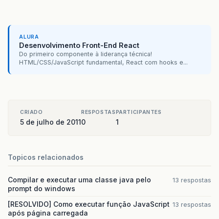
<h:outputLabel
value=
"
<h:outputText
value=
"#
</h:panelGrid>
</rich:simpleTogglePanel>
ALURA
</rich:column>
Desenvolvimento Front-End React
</h:panelGrid>
Do primeiro componente à liderança técnica!
</h:panelGroup>
HTML/CSS/JavaScript fundamental, React com hooks e...
<f:facet
name=
"footer"
>
<rich:datascroller></rich:
</f:facet>
</rich:dataGrid>
CRIADO
RESPOSTAS
PARTICIPANTES
5 de julho de 2011
0
1
Topicos relacionados
Compilar e executar uma classe java pelo
13 respostas
prompt do windows
[RESOLVIDO] Como executar função JavaScript
13 respostas
após página carregada